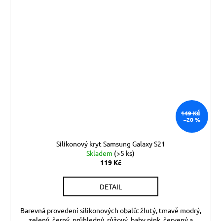
149 KČ
–20 %
Silikonový kryt Samsung Galaxy S21
Skladem
(>5 ks)
119 Kč
DETAIL
Barevná provedení silikonových obalů: žlutý, tmavě modrý,
zelený, černý, průhledný, růžový, baby pink, červený a