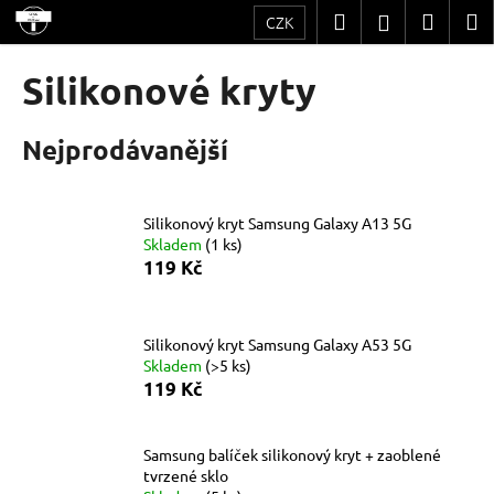
K
Přejít
Hledat
Nákup
M
Přihlášení
CZK
na
o
obsah
Zpět
Zpět
košík
š
Silikonové kryty
í
C
k
Nejprodávanější
o
p
o
Silikonový kryt Samsung Galaxy A13 5G
t
Skladem
(1 ks)
ř
119 Kč
e
b
u
Silikonový kryt Samsung Galaxy A53 5G
Skladem
(>5 ks)
j
119 Kč
e
t
Samsung balíček silikonový kryt + zaoblené
e
tvrzené sklo
n