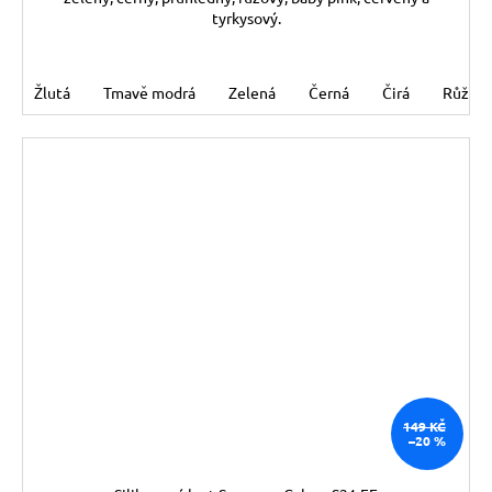
tyrkysový.
Žlutá
Tmavě modrá
Zelená
Černá
Čirá
Růžov
149 KČ
–20 %