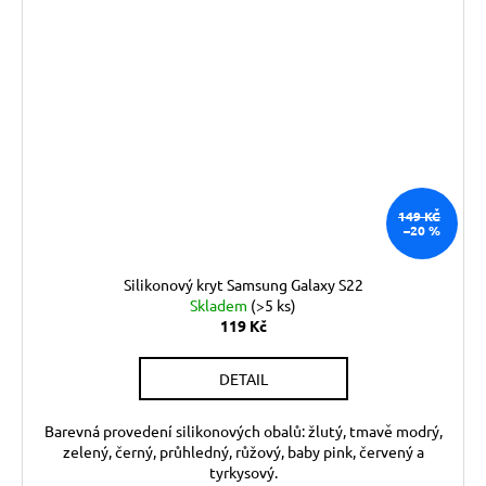
149 KČ
–20 %
Silikonový kryt Samsung Galaxy S22
Skladem
(>5 ks)
119 Kč
DETAIL
Barevná provedení silikonových obalů: žlutý, tmavě modrý,
zelený, černý, průhledný, růžový, baby pink, červený a
tyrkysový.