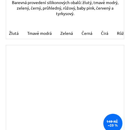
Barevná provedení silikonových obalů: žlutý, tmavě modrý,
zelený, černý, průhledný, růžový, baby pink, červený a
tyrkysový.
Žlutá
Tmavě modrá
Zelená
Černá
Čirá
Růžov
149 KČ
–20 %