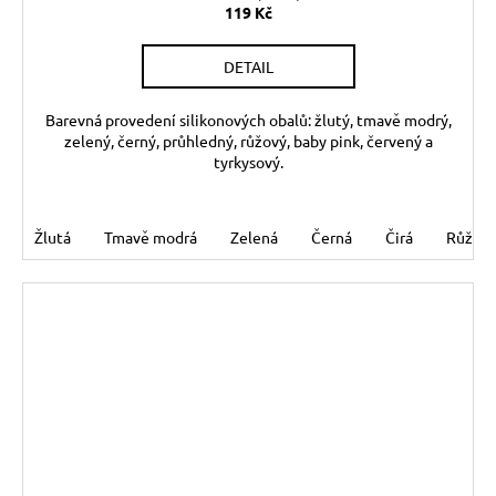
119 Kč
DETAIL
Barevná provedení silikonových obalů: žlutý, tmavě modrý,
zelený, černý, průhledný, růžový, baby pink, červený a
tyrkysový.
Žlutá
Tmavě modrá
Zelená
Černá
Čirá
Růžov