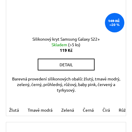
149 KČ
–20 %
Silikonový kryt Samsung Galaxy S22+
Skladem
(>5 ks)
119 Kč
DETAIL
Barevná provedení silikonových obalů: žlutý, tmavě modrý,
zelený, černý, průhledný, růžový, baby pink, červený a
tyrkysový.
Žlutá
Tmavě modrá
Zelená
Černá
Čirá
Růžov