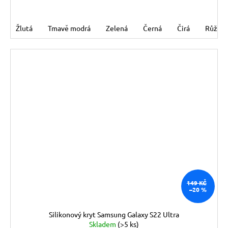
Žlutá
Tmavě modrá
Zelená
Černá
Čirá
Růžov
149 KČ
–20 %
Silikonový kryt Samsung Galaxy S22 Ultra
Skladem
(>5 ks)