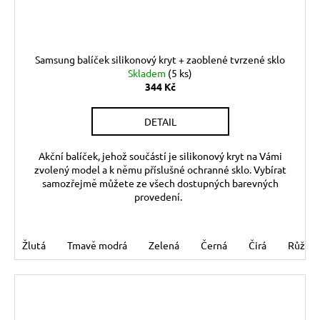
Samsung balíček silikonový kryt + zaoblené tvrzené sklo
Skladem
(5 ks)
344 Kč
DETAIL
Akční balíček, jehož součástí je silikonový kryt na Vámi
zvolený model a k němu příslušné ochranné sklo. Vybírat
samozřejmě můžete ze všech dostupných barevných
provedení.
Žlutá
Tmavě modrá
Zelená
Černá
Čirá
Růžov