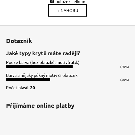
r
35
položek celkem
v
á
NAHORU
l
n
k
á
o
d
Z
v
a
á
á
c
Dotazník
n
p
í
í
p
a
Jaké typy krytů máte raději?
r
t
Pouze barva (bez obrázků, motivů atd.)
v
í
(60%)
k
Barva a nějaký pěkný motiv či obrázek
y
(40%)
v
Počet hlasů:
20
ý
p
i
Přijímáme online platby
s
u