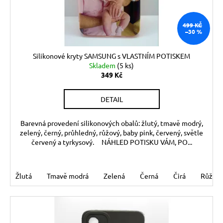
č
d
u
u
j
499 KČ
k
–30 %
e
t
m
ů
e
Silikonové kryty SAMSUNG s VLASTNÍM POTISKEM
Skladem
(5 ks)
349 Kč
DETAIL
Barevná provedení silikonových obalů: žlutý, tmavě modrý,
zelený, černý, průhledný, růžový, baby pink, červený, světle
červený a tyrkysový. NÁHLED POTISKU VÁM, PO...
Žlutá
Tmavě modrá
Zelená
Černá
Čirá
Růžov