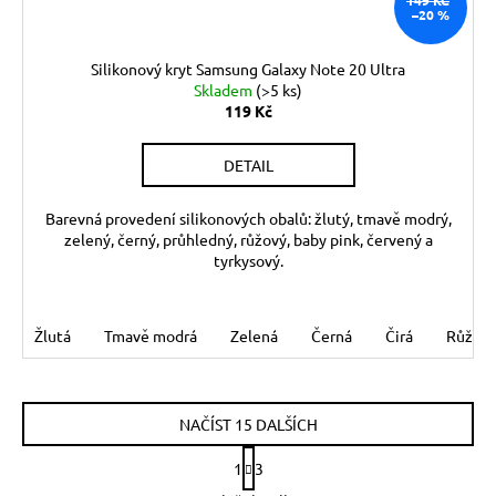
–20 %
Silikonový kryt Samsung Galaxy Note 20 Ultra
Skladem
(>5 ks)
119 Kč
DETAIL
Barevná provedení silikonových obalů: žlutý, tmavě modrý,
zelený, černý, průhledný, růžový, baby pink, červený a
tyrkysový.
Žlutá
Tmavě modrá
Zelená
Černá
Čirá
Růžov
NAČÍST 15 DALŠÍCH
S
1
3
t
O