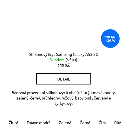
149 KČ
–20 %
Silikonový kryt Samsung Galaxy A53 5G
Skladem
(>5 ks)
119 Kč
DETAIL
Barevná provedení silikonových obalů: žlutý, tmavě modrý,
zelený, černý, průhledný, růžový, baby pink, červený a
tyrkysový.
Žlutá
Tmavě modrá
Zelená
Černá
Čirá
Růžov