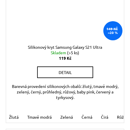
149 KČ
–20 %
Silikonový kryt Samsung Galaxy S21 Ultra
Skladem
(>5 ks)
119 Kč
DETAIL
Barevná provedení silikonových obalů: žlutý, tmavě modrý,
zelený, černý, průhledný, růžový, baby pink, červený a
tyrkysový.
Žlutá
Tmavě modrá
Zelená
Černá
Čirá
Růžov