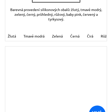
Barevná provedení silikonových obalů: žlutý, tmavě modrý,
zelený, černý, průhledný, růžový, baby pink, červený a
tyrkysový.
Žlutá
Tmavě modrá
Zelená
Černá
Čirá
Růžov
149 KČ