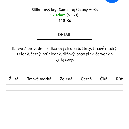
Silikonový kryt Samsung Galaxy A03s
Skladem
(>5 ks)
119 Kč
DETAIL
Barevná provedení silikonových obalů: žlutý, tmavě modrý,
zelený, černý, průhledný, růžový, baby pink, červený a
tyrkysový.
Žlutá
Tmavě modrá
Zelená
Černá
Čirá
Růžov