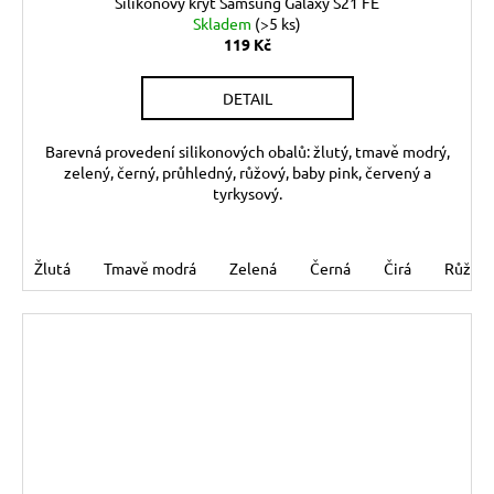
Silikonový kryt Samsung Galaxy S21 FE
Skladem
(>5 ks)
119 Kč
DETAIL
Barevná provedení silikonových obalů: žlutý, tmavě modrý,
zelený, černý, průhledný, růžový, baby pink, červený a
tyrkysový.
Žlutá
Tmavě modrá
Zelená
Černá
Čirá
Růžov