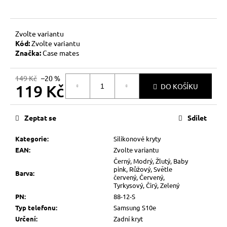
č
u
j
e
Zvolte variantu
Kód:
Zvolte variantu
m
Značka:
Case mates
e
149 Kč
–20 %
119 Kč
DO KOŠÍKU
Měrná
cena:
Zeptat se
Sdílet
Kategorie
:
Silikonové kryty
EAN
:
Zvolte variantu
Černý, Modrý, Žlutý, Baby
pink, Růžový, Světle
Barva
:
červený, Červený,
Tyrkysový, Čirý, Zelený
PN
:
88-12-S
Typ telefonu
:
Samsung S10e
Určení
:
Zadní kryt