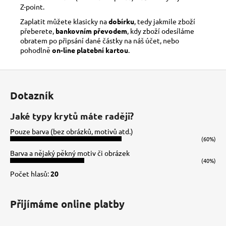
Z-point.
Zaplatit můžete klasicky na
dobírku
, tedy jakmile zboží
přeberete,
bankovním převodem
, kdy zboží odesíláme
obratem po připsání dané částky na náš účet, nebo
pohodlně
on-line platební kartou
.
Z
á
Dotazník
p
a
Jaké typy krytů máte raději?
t
Pouze barva (bez obrázků, motivů atd.)
í
(60%)
Barva a nějaký pěkný motiv či obrázek
(40%)
Počet hlasů:
20
Přijímáme online platby