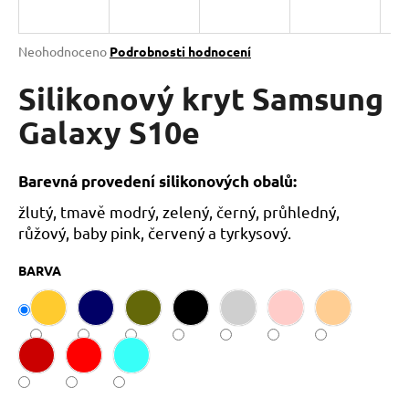
a
j
Průměrné
Neohodnoceno
Podrobnosti hodnocení
í
hodnocení
produktu
Silikonový kryt Samsung
t
je
?
0,0
Galaxy S10e
z
5
hvězdiček.
Barevná provedení silikonových obalů:
žlutý, tmavě modrý, zelený, černý, průhledný,
HLEDAT
růžový, baby pink, červený a tyrkysový.
BARVA
D
o
p
o
r
u