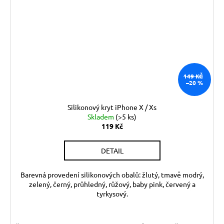
149 KČ
–20 %
Silikonový kryt iPhone X / Xs
Skladem
(>5 ks)
119 Kč
DETAIL
Barevná provedení silikonových obalů: žlutý, tmavě modrý,
zelený, černý, průhledný, růžový, baby pink, červený a
tyrkysový.