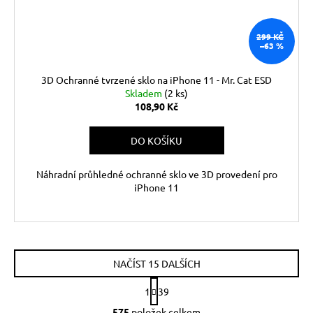
299 KČ
–63 %
3D Ochranné tvrzené sklo na iPhone 11 - Mr. Cat ESD
Skladem
(2 ks)
108,90 Kč
DO KOŠÍKU
Náhradní průhledné ochranné sklo ve 3D provedení pro
iPhone 11
NAČÍST 15 DALŠÍCH
S
1
39
t
O
r
575
položek celkem