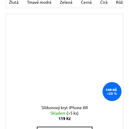
Žlutá
Tmavě modrá
Zelená
Černá
Čirá
Růžov
149 KČ
–20 %
Silikonový kryt iPhone XR
Skladem
(>5 ks)
119 Kč