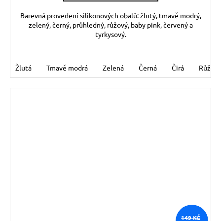
Barevná provedení silikonových obalů: žlutý, tmavě modrý,
zelený, černý, průhledný, růžový, baby pink, červený a
tyrkysový.
Žlutá
Tmavě modrá
Zelená
Černá
Čirá
Růžov
149 KČ