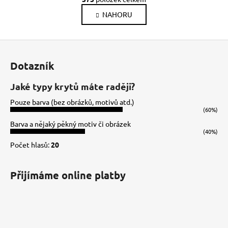
v
á
NAHORU
l
n
k
á
o
d
Z
v
a
á
á
c
Dotazník
n
p
í
í
p
a
Jaké typy krytů máte raději?
r
t
Pouze barva (bez obrázků, motivů atd.)
v
í
(60%)
k
Barva a nějaký pěkný motiv či obrázek
y
(40%)
v
Počet hlasů:
20
ý
p
i
Přijímáme online platby
s
u