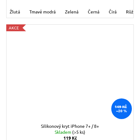
Žlutá
Tmavě modrá
Zelená
Černá
Čirá
Růžov
AKCE
149 KČ
–20 %
Silikonový kryt iPhone 7+ / 8+
Skladem
(>5 ks)
119 Kč