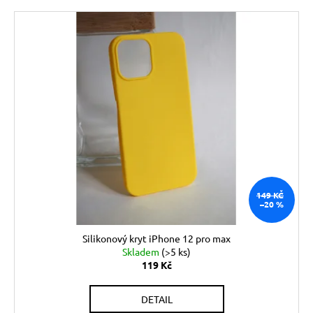
č
u
j
e
m
e
149 KČ
–20 %
Silikonový kryt iPhone 12 pro max
Skladem
(>5 ks)
119 Kč
DETAIL