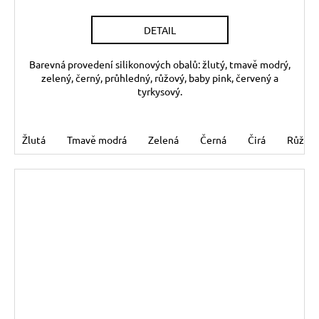
DETAIL
Barevná provedení silikonových obalů: žlutý, tmavě modrý,
zelený, černý, průhledný, růžový, baby pink, červený a
tyrkysový.
Žlutá
Tmavě modrá
Zelená
Černá
Čirá
Růžov