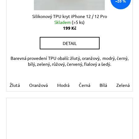
–20 %
Silikonový TPU kryt iPhone 12 / 12 Pro
Skladem
(>5 ks)
199 Kč
DETAIL
Barevná provedení TPU obalů: žlutý, oranžový, modrý, černý,
bílý, zelený, růžový, červený, fialový a šedý.
Žlutá
Oranžová
Modrá
Černá
Bílá
Zelená