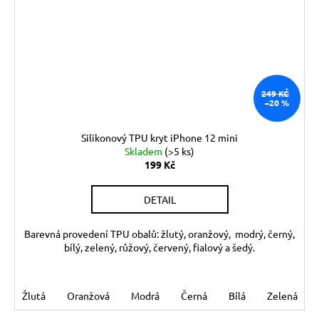
249 KČ
–20 %
Silikonový TPU kryt iPhone 12 mini
Skladem
(>5 ks)
199 Kč
DETAIL
Barevná provedení TPU obalů: žlutý, oranžový, modrý, černý,
bílý, zelený, růžový, červený, fialový a šedý.
Žlutá
Oranžová
Modrá
Černá
Bílá
Zelená