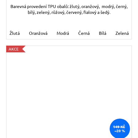
Barevná provedení TPU obalů: žlutý, oranžový, modrý, černý,
bílý, zelený, růžový, červený, fialový a šedý.
Žlutá
Oranžová
Modrá
Černá
Bílá
Zelená
AKCE
149 KČ
–20 %