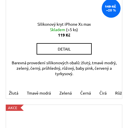
149 KČ
–20 %
Silikonový kryt iPhone Xs max
Skladem
(>5 ks)
119 Kč
DETAIL
Barevná provedení silikonových obalů: žlutý, tmavě modrý,
zelený, černý, průhledný, růžový, baby pink, červený a
tyrkysový.
Žlutá
Tmavě modrá
Zelená
Černá
Čirá
Růžov
AKCE