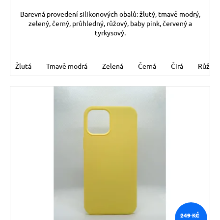
Barevná provedení silikonových obalů: žlutý, tmavě modrý,
zelený, černý, průhledný, růžový, baby pink, červený a
tyrkysový.
Žlutá
Tmavě modrá
Zelená
Černá
Čirá
Růžov
249 KČ