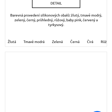
DETAIL
Barevná provedení silikonových obalů: žlutý, tmavě modrý,
zelený, černý, průhledný, růžový, baby pink, červený a
tyrkysový.
Žlutá
Tmavě modrá
Zelená
Černá
Čirá
Růžov