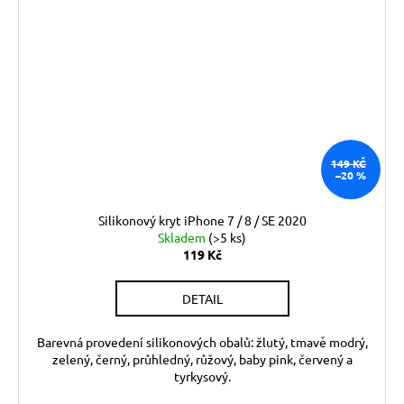
149 KČ
–20 %
Silikonový kryt iPhone 7 / 8 / SE 2020
Skladem
(>5 ks)
119 Kč
DETAIL
Barevná provedení silikonových obalů: žlutý, tmavě modrý,
zelený, černý, průhledný, růžový, baby pink, červený a
tyrkysový.