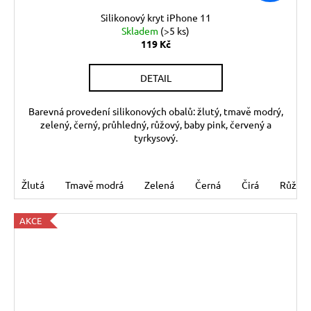
Silikonový kryt iPhone 11
Skladem
(>5 ks)
119 Kč
DETAIL
Barevná provedení silikonových obalů: žlutý, tmavě modrý,
zelený, černý, průhledný, růžový, baby pink, červený a
tyrkysový.
Žlutá
Tmavě modrá
Zelená
Černá
Čirá
Růžov
AKCE