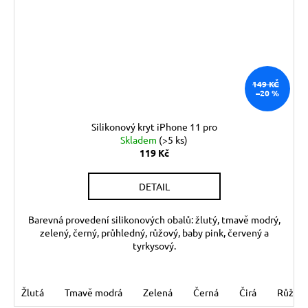
149 KČ
–20 %
Silikonový kryt iPhone 11 pro
Skladem
(>5 ks)
119 Kč
DETAIL
Barevná provedení silikonových obalů: žlutý, tmavě modrý,
zelený, černý, průhledný, růžový, baby pink, červený a
tyrkysový.
Žlutá
Tmavě modrá
Zelená
Černá
Čirá
Růžov