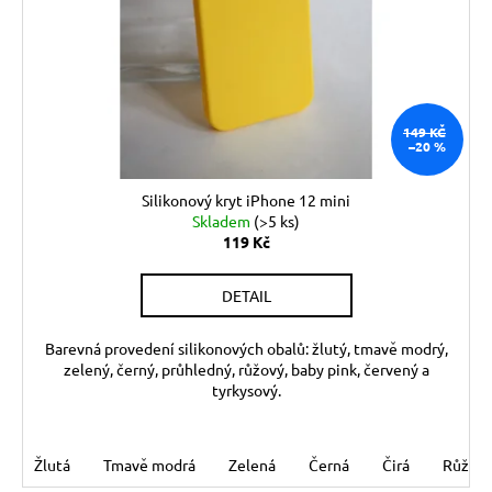
d
r
a
u
o
j
k
d
í
t
u
t
ů
149 KČ
k
?
–20 %
t
ů
Silikonový kryt iPhone 12 mini
Skladem
(>5 ks)
119 Kč
HLEDAT
DETAIL
D
Barevná provedení silikonových obalů: žlutý, tmavě modrý,
zelený, černý, průhledný, růžový, baby pink, červený a
o
tyrkysový.
p
o
r
Žlutá
Tmavě modrá
Zelená
Černá
Čirá
Růžov
u