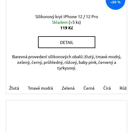
–20 %
Silikonový kryt iPhone 12 / 12 Pro
Skladem
(>5 ks)
119 Kč
DETAIL
Barevná provedení silikonových obalů: žlutý, tmavě modrý,
zelený, černý, průhledný, růžový, baby pink, červený a
tyrkysový.
Žlutá
Tmavě modrá
Zelená
Černá
Čirá
Růžov