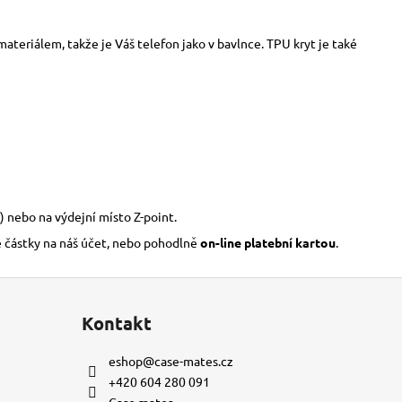
ateriálem, takže je Váš telefon jako v bavlnce. TPU kryt je také
) nebo na výdejní místo Z-point.
é částky na náš účet, nebo pohodlně
on-line platební kartou
.
Kontakt
eshop
@
case-mates.cz
+420 604 280 091
Case.mates