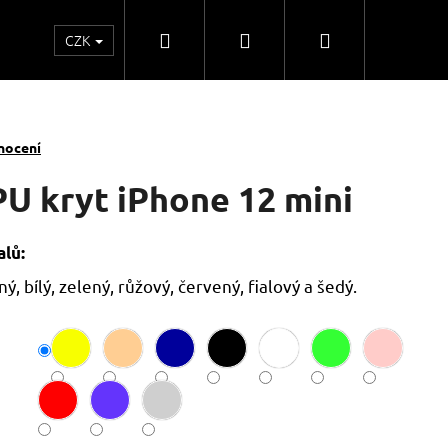
Hledat
Přihlášení
Nákupní
CZK
o
Kontakty
Obchodní spolupráce
Obchodní
košík
nocení
PU kryt iPhone 12 mini
lů:
ý, bílý, zelený, růžový, červený, fialový a šedý.