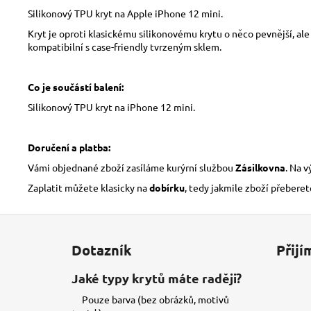
Silikonový TPU kryt na Apple iPhone 12 mini.
Kryt je oproti klasickému silikonovému krytu o něco pevnější, ale
kompatibilní s case-friendly tvrzeným sklem.
Co je součástí balení:
Silikonový TPU kryt na iPhone 12 mini.
Doručení a platba:
Vámi objednané zboží zasíláme kurýrní službou
Zásilkovna
. Na 
Zaplatit můžete klasicky na
dobírku
, tedy jakmile zboží přeberet
Z
á
Dotazník
Přijí
p
a
Jaké typy krytů máte raději?
t
Pouze barva (bez obrázků, motivů