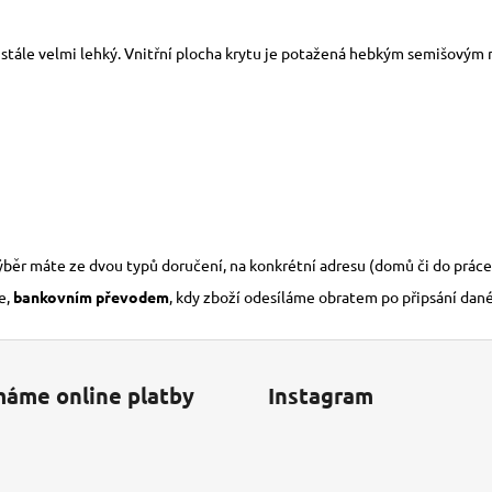
 stále velmi lehký. Vnitřní plocha krytu je potažená hebkým semišovým m
výběr máte ze dvou typů doručení, na konkrétní adresu (domů či do práce
e,
bankovním převodem
, kdy zboží odesíláme obratem po připsání dan
máme online platby
Instagram