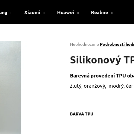
ung
Xiaomi
Huawei
Realme
Viv
Co potřebujete najít?
Průměrné
Neohodnoceno
Podrobnosti hod
hodnocení
produktu
Silikonový T
HLEDAT
je
0,0
z
Barevná provedení TPU oba
5
Doporučujeme
hvězdiček.
žlutý, oranžový, modrý, čern
BARVA TPU