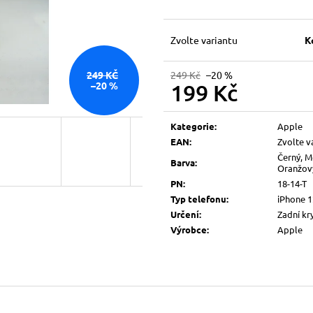
Zvolte variantu
K
249 Kč
–20 %
249 KČ
199 Kč
–20 %
Měrná
cena:
Kategorie
:
Apple
EAN
:
Zvolte v
Černý, M
Barva
:
Oranžový
PN
:
18-14-T
Typ telefonu
:
iPhone 1
Určení
:
Zadní kr
Výrobce
:
Apple