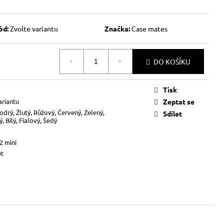
ód:
Zvolte variantu
Značka:
Case mates
DO KOŠÍKU
Tisk
ariantu
Zeptat se
odrý, Žlutý, Růžový, Červený, Zelený,
Sdílet
, Bílý, Fialový, Šedý
2 mini
yt