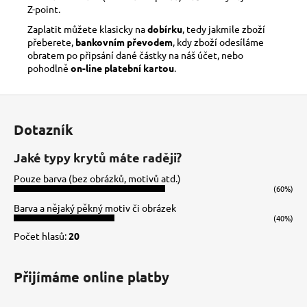
Z-point.
Zaplatit můžete klasicky na
dobírku
, tedy jakmile zboží
přeberete,
bankovním převodem
, kdy zboží odesíláme
obratem po připsání dané částky na náš účet, nebo
pohodlně
on-line platební kartou
.
Z
á
Dotazník
p
a
Jaké typy krytů máte raději?
t
Pouze barva (bez obrázků, motivů atd.)
í
(60%)
Barva a nějaký pěkný motiv či obrázek
(40%)
Počet hlasů:
20
Přijímáme online platby