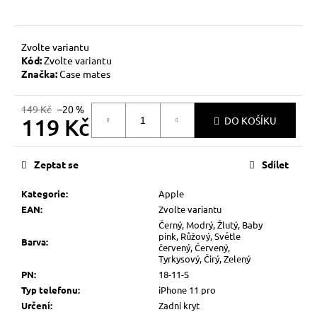
č
u
j
e
Zvolte variantu
Kód:
Zvolte variantu
m
Značka:
Case mates
e
149 Kč
–20 %
119 Kč
DO KOŠÍKU
Měrná
cena:
Zeptat se
Sdílet
Kategorie
:
Apple
EAN
:
Zvolte variantu
Černý, Modrý, Žlutý, Baby
pink, Růžový, Světle
Barva
:
červený, Červený,
Tyrkysový, Čirý, Zelený
PN
:
18-11-S
Typ telefonu
:
iPhone 11 pro
Určení
:
Zadní kryt