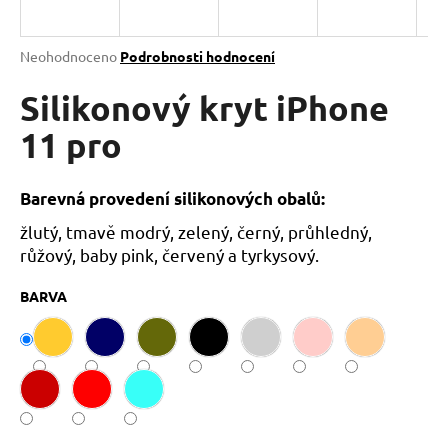
a
j
Průměrné
Neohodnoceno
Podrobnosti hodnocení
í
hodnocení
produktu
Silikonový kryt iPhone
t
je
?
0,0
11 pro
z
5
hvězdiček.
Barevná provedení silikonových obalů:
žlutý, tmavě modrý, zelený, černý, průhledný,
HLEDAT
růžový, baby pink, červený a tyrkysový.
BARVA
D
o
p
o
r
u