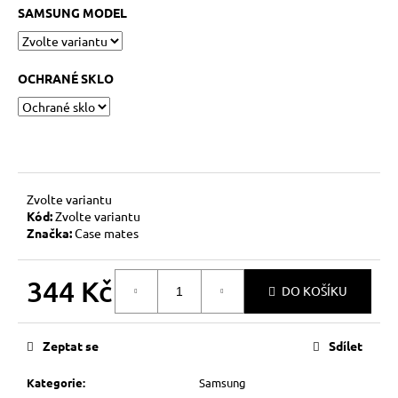
č
SAMSUNG MODEL
u
j
e
m
OCHRANÉ SKLO
e
Zvolte variantu
Kód:
Zvolte variantu
Značka:
Case mates
344 Kč
DO KOŠÍKU
Měrná
cena:
Zeptat se
Sdílet
Kategorie
:
Samsung