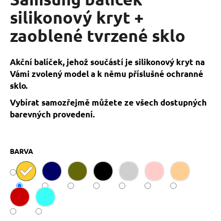
je
a
0,0
silikonový kryt +
z
j
zaoblené tvrzené sklo
5
í
hvězdiček.
t
?
Akční balíček, jehož součástí je silikonový kryt na
Vámi zvolený model a k němu příslušné ochranné
sklo.
Vybírat samozřejmě můžete ze všech dostupných
barevných provedení.
HLEDAT
BARVA
D
o
p
o
r
u