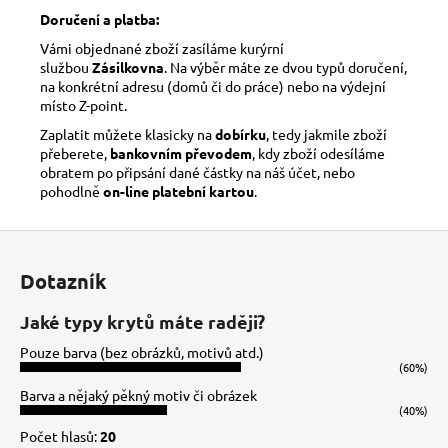
Doručení a platba:
Vámi objednané zboží zasíláme kurýrní
službou
Zásilkovna
. Na výběr máte ze dvou typů doručení,
na konkrétní adresu (domů či do práce) nebo na výdejní
místo Z-point.
Zaplatit můžete klasicky na
dobírku
, tedy jakmile zboží
přeberete,
bankovním převodem
, kdy zboží odesíláme
obratem po připsání dané částky na náš účet, nebo
pohodlně
on-line platební kartou
.
Z
á
Dotazník
p
a
Jaké typy krytů máte raději?
t
Pouze barva (bez obrázků, motivů atd.)
í
(60%)
Barva a nějaký pěkný motiv či obrázek
(40%)
Počet hlasů:
20