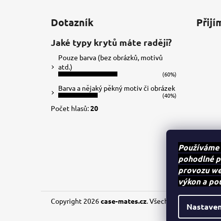
Z
á
Dotazník
Přijí
p
a
Jaké typy krytů máte raději?
t
Pouze barva (bez obrázků, motivů
í
atd.)
(60%)
Barva a nějaký pěkný motiv či obrázek
(40%)
Počet hlasů:
20
Používáme 
pohodlné p
provozu web
výkon a po
Copyright 2026
case-mates.cz
. Všechna práva vyhraze
Nastaven