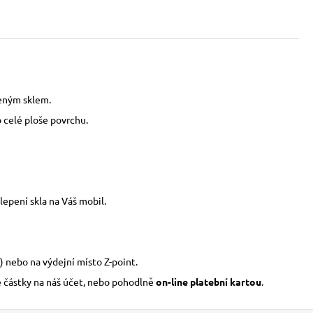
zeným sklem.
o celé ploše povrchu.
epení skla na Váš mobil.
) nebo na výdejní místo Z-point.
é částky na náš účet, nebo pohodlně
on-line platební kartou
.