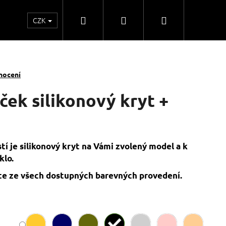
Hledat
Přihlášení
Nákupní
CZK
o
Kontakty
Obchodní spolupráce
Obchodní
košík
nocení
ček silikonový kryt +
tí je silikonový kryt na Vámi zvolený model a k
klo.
e ze všech dostupných barevných provedení.