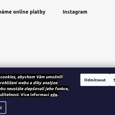
máme online platby
Instagram
cookies, abychom Vám umožnili
Odmítnout
rohlížení webu a díky analýze
u neustále zlepšovali jeho funkce,
Sledovat na Instagra
užitelnost.
Více informací
zde
.
na.
í