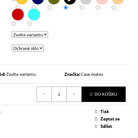
ód:
Zvolte variantu
Značka:
Case mates
DO KOŠÍKU
Tisk
g
Zeptat se
Sdílet