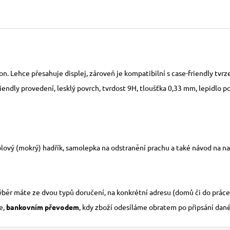
fon. Lehce přesahuje displej, zároveň je kompatibilní s case-friendly tvr
endly provedení, lesklý povrch, tvrdost 9H, tloušťka 0,33 mm, lepidlo p
lový (mokrý) hadřík, samolepka na odstranění prachu a také návod na nal
výběr máte ze dvou typů doručení, na konkrétní adresu (domů či do práce
e,
bankovním převodem
, kdy zboží odesíláme obratem po připsání dan