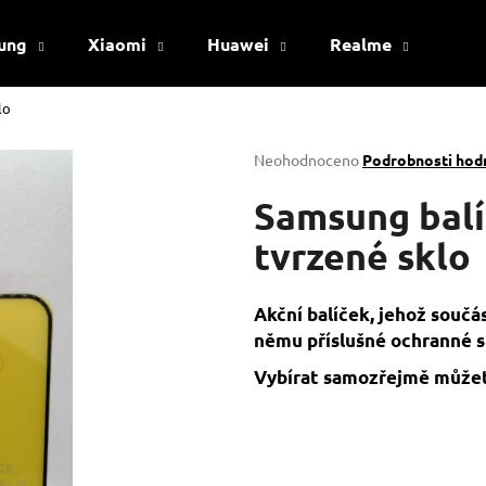
ung
Xiaomi
Huawei
Realme
Viv
lo
Co potřebujete najít?
Průměrné
Neohodnoceno
Podrobnosti hod
hodnocení
produktu
Samsung balí
HLEDAT
je
0,0
tvrzené sklo
z
5
Doporučujeme
hvězdiček.
Akční balíček, jehož součás
němu příslušné ochranné s
Vybírat samozřejmě můžet