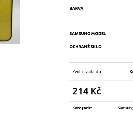
BARVA
SAMSUNG MODEL
OCHRANÉ SKLO
Zvolte variantu
K
214 Kč
Měrná
cena:
Kategorie
:
Samsun