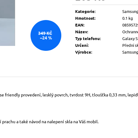
Měrná
cena:
Kategorie
:
Samsun
Hmotnost
:
0.1 kg
EAN
:
0859572
Název
:
Ochranné
349 KČ
–24 %
Typ telefonu
:
Galaxy S
Určení
:
Přední s
Výrobce
:
Samsun
 friendly provedení, lesklý povrch, tvrdost 9H, tloušťka 0,33 mm, lepidlo
í prachu a také návod na nalepení skla na Váš mobil.