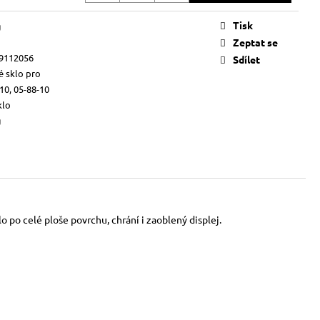
Tisk
g
Zeptat se
9112056
Sdílet
 sklo pro
10, 05-88-10
klo
g
 po celé ploše povrchu, chrání i zaoblený displej.