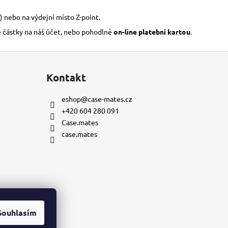
) nebo na výdejní místo Z-point.
é částky na náš účet, nebo pohodlně
on-line platební kartou
.
Kontakt
eshop
@
case-mates.cz
+420 604 280 091
Case.mates
case.mates
Souhlasím