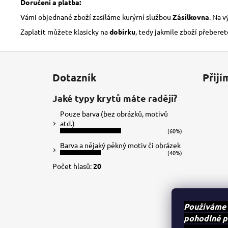
Doručení a platba:
Vámi objednané zboží zasíláme kurýrní službou
Zásilkovna
. Na 
Zaplatit můžete klasicky na
dobírku
, tedy jakmile zboží přeberet
Z
á
Dotazník
Přijí
p
a
Jaké typy krytů máte raději?
t
Pouze barva (bez obrázků, motivů
í
atd.)
(60%)
Barva a nějaký pěkný motiv či obrázek
(40%)
Počet hlasů:
20
Používáme 
pohodlné p