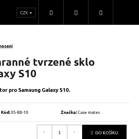
Hledat
Přihlášení
Nákupní
CZK
o
Kontakty
Obchodní spolupráce
Obchodní
košík
nocení
ranné tvrzené sklo
axy S10
ctor pro Samsung Galaxy S10.
Kód:
05-88-10
Značka:
Case mates
DO KOŠÍKU