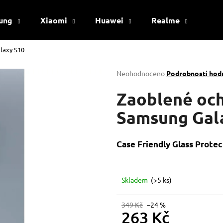
ung
Xiaomi
Huawei
Realme
Viv
laxy S10
Co potřebujete najít?
Průměrné
Neohodnoceno
Podrobnosti hod
hodnocení
produktu
Zaoblené och
HLEDAT
je
0,0
Samsung Gal
z
5
Doporučujeme
hvězdiček.
Case Friendly Glass Prote
Skladem
(>5 ks)
349 Kč
–24 %
263 Kč