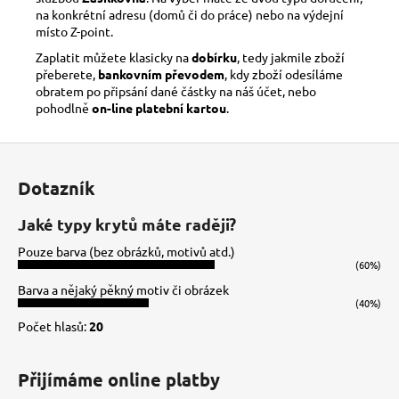
na konkrétní adresu (domů či do práce) nebo na výdejní
místo Z-point.
Zaplatit můžete klasicky na
dobírku
, tedy jakmile zboží
přeberete,
bankovním převodem
, kdy zboží odesíláme
obratem po připsání dané částky na náš účet, nebo
pohodlně
on-line platební kartou
.
Z
á
Dotazník
p
a
Jaké typy krytů máte raději?
t
Pouze barva (bez obrázků, motivů atd.)
í
(60%)
Barva a nějaký pěkný motiv či obrázek
(40%)
Počet hlasů:
20
Přijímáme online platby