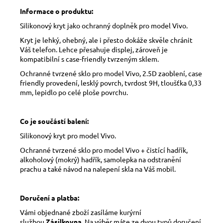
Informace o produktu:
Silikonový kryt jako ochranný doplněk pro model Vivo.
Kryt je lehký, ohebný, ale i přesto dokáže skvěle chránit
Váš telefon. Lehce přesahuje displej, zároveň je
kompatibilní s case-friendly tvrzeným sklem.
Ochranné tvrzené sklo pro model Vivo, 2.5D zaoblení, case
friendly provedení, lesklý povrch, tvrdost 9H, tloušťka 0,33
mm, lepidlo po celé ploše povrchu.
Co je součástí balení:
Silikonový kryt pro model Vivo.
Ochranné tvrzené sklo pro model Vivo + čistící hadřík,
alkoholový (mokrý) hadřík, samolepka na odstranění
prachu a také návod na nalepení skla na Váš mobil.
Doručení a platba:
Vámi objednané zboží zasíláme kurýrní
službou
Zásilkovna
. Na výběr máte ze dvou typů doručení,