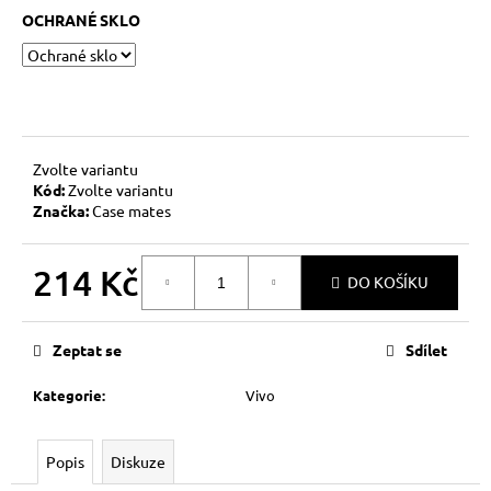
č
OCHRANÉ SKLO
u
j
e
m
e
Zvolte variantu
Kód:
Zvolte variantu
Značka:
Case mates
214 Kč
DO KOŠÍKU
Měrná
cena:
Zeptat se
Sdílet
Kategorie
:
Vivo
Popis
Diskuze