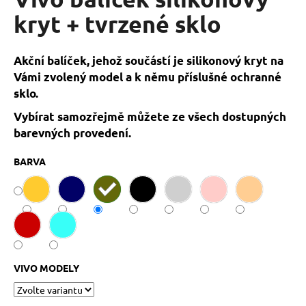
je
a
0,0
kryt + tvrzené sklo
z
j
5
í
hvězdiček.
Akční balíček, jehož součástí je silikonový kryt na
t
Vámi zvolený model a k němu příslušné ochranné
?
sklo.
Vybírat samozřejmě můžete ze všech dostupných
barevných provedení.
HLEDAT
BARVA
D
o
p
o
VIVO MODELY
r
u