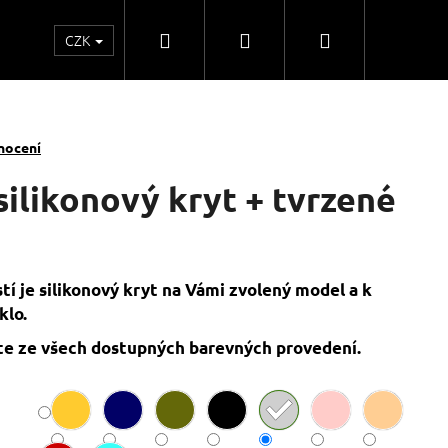
Hledat
Přihlášení
Nákupní
CZK
o
Kontakty
Obchodní spolupráce
Obchodní
košík
nocení
silikonový kryt + tvrzené
tí je silikonový kryt na Vámi zvolený model a k
klo.
e ze všech dostupných barevných provedení.