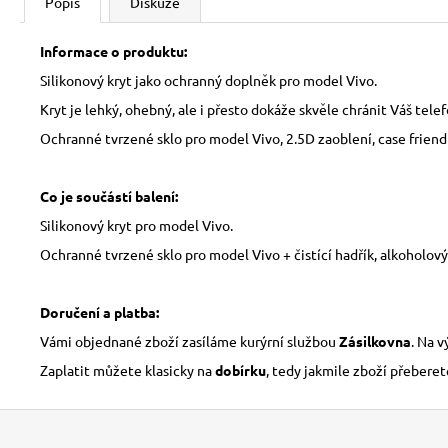
Popis
Diskuze
Informace o produktu:
Silikonový kryt jako ochranný doplněk pro model Vivo.
Kryt je lehký, ohebný, ale i přesto dokáže skvěle chránit Váš tele
Ochranné tvrzené sklo pro model Vivo, 2.5D zaoblení, case friendl
Co je součástí balení:
Silikonový kryt pro model Vivo.
Ochranné tvrzené sklo pro model Vivo + čistící hadřík, alkoholov
Doručení a platba:
Vámi objednané zboží zasíláme kurýrní službou
Zásilkovna
. Na 
Zaplatit můžete klasicky na
dobírku
, tedy jakmile zboží přeberet
Z
á