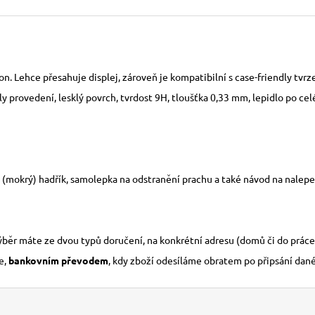
fon. Lehce přesahuje displej, zároveň je kompatibilní s case-friendly tvr
y provedení, lesklý povrch, tvrdost 9H, tloušťka 0,33 mm, lepidlo po cel
ý (mokrý) hadřík, samolepka na odstranění prachu a také návod na nalepen
výběr máte ze dvou typů doručení, na konkrétní adresu (domů či do práce
e,
bankovním převodem
, kdy zboží odesíláme obratem po připsání dan