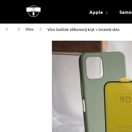
K
Přejít
na
o
Apple
Sams
obsah
Zpět
Zpět
š
do
do
í
Domů
Vivo
Vivo balíček silikonový kryt + tvrzené sklo
k
obchodu
obchodu