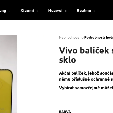
ung
Xiaomi
Huawei
Realme
Viv
Co potřebujete najít?
Průměrné
Neohodnoceno
Podrobnosti hod
hodnocení
produktu
Vivo balíček 
HLEDAT
je
0,0
sklo
z
5
Doporučujeme
hvězdiček.
Akční balíček, jehož součás
němu příslušné ochranné s
Vybírat samozřejmě můžet
BARVA