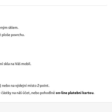
zeným sklem.
é ploše povrchu.
í skla na Váš mobil.
) nebo na výdejní místo Z-point.
é částky na náš účet, nebo pohodlně
on-line platební kartou
.