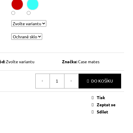
ód:
Zvolte variantu
Značka:
Case mates
DO KOŠÍKU
Tisk
Zeptat se
Sdílet