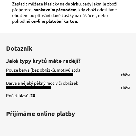
Zaplatit můžete klasicky na
dobírku
, tedy jakmile zboží
přeberete,
bankovním převodem
, kdy zboží odesíláme
obratem po připsání dané částky na náš účet, nebo
pohodlně
on-line platební kartou
.
Z
á
Dotazník
p
a
Jaké typy krytů máte raději?
t
Pouze barva (bez obrázků, motivů atd.)
í
(60%)
Barva a nějaký pěkný motiv či obrázek
(40%)
Počet hlasů:
20
Přijímáme online platby