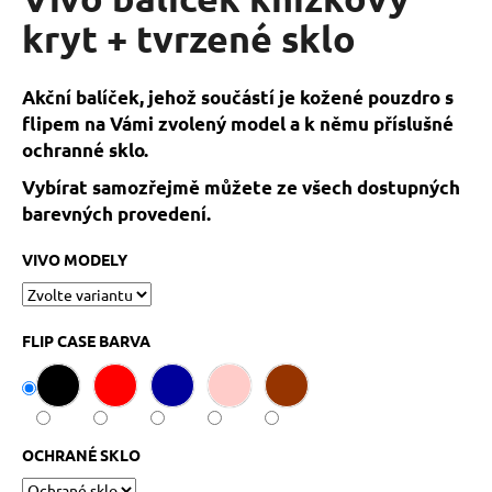
je
a
0,0
kryt + tvrzené sklo
z
j
5
í
hvězdiček.
Akční balíček, jehož součástí je kožené pouzdro s
t
flipem na Vámi zvolený model a k němu příslušné
?
ochranné sklo.
Vybírat samozřejmě můžete ze všech dostupných
barevných provedení.
HLEDAT
VIVO MODELY
FLIP CASE BARVA
D
o
p
o
r
OCHRANÉ SKLO
u