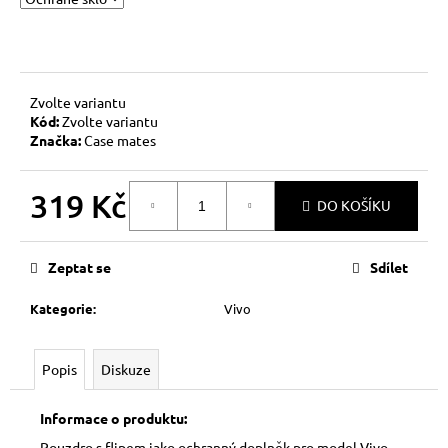
č
u
j
e
m
Zvolte variantu
e
Kód:
Zvolte variantu
Značka:
Case mates
319 Kč
DO KOŠÍKU
Měrná
cena:
Zeptat se
Sdílet
Kategorie
:
Vivo
Popis
Diskuze
Informace o produktu:
Pouzdro s flipem jako ochranný doplněk pro model Vivo.