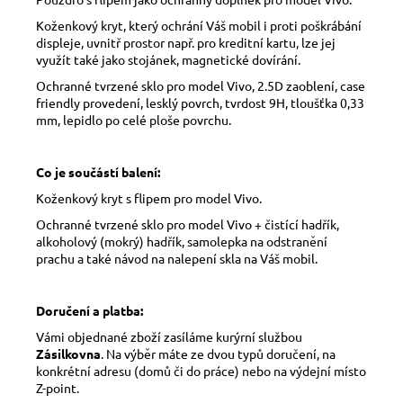
Koženkový kryt, který ochrání Váš mobil i proti poškrábání
displeje, uvnitř prostor např. pro kreditní kartu, lze jej
využít také jako stojánek, magnetické dovírání.
Ochranné tvrzené sklo pro model Vivo, 2.5D zaoblení, case
friendly provedení, lesklý povrch, tvrdost 9H, tloušťka 0,33
mm, lepidlo po celé ploše povrchu.
Co je součástí balení:
Koženkový kryt s flipem pro model Vivo.
Ochranné tvrzené sklo pro model Vivo + čistící hadřík,
alkoholový (mokrý) hadřík, samolepka na odstranění
prachu a také návod na nalepení skla na Váš mobil.
Doručení a platba:
Vámi objednané zboží zasíláme kurýrní službou
Zásilkovna
. Na výběr máte ze dvou typů doručení, na
konkrétní adresu (domů či do práce) nebo na výdejní místo
Z-point.