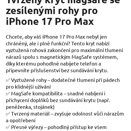
je
a
0,0
zesílenými rohy pro
z
j
iPhone 17 Pro Max
5
í
hvězdiček.
t
Chcete, aby váš iPhone 17 Pro Max nebyl jen
?
chráněný, ale i plně funkční? Tento kryt nabízí
vyztužená rohová zakončení pro maximální tlumení
nárazů spolu s magnetickým MagSafe systémem,
díky kterému pohodlně nabijete telefon a
HLEDAT
připevníte příslušenství bez sundávání krytu.
✅
Vyztužené rohy – dodatečné tlumení při pádech
pro klidnější užívání
D
✅
MagSafe kompatibilita
– snadné nabíjení i
o
přichycení doplňků bez sundávání krytu (např.
p
peněženka, stojánek)
o
✅
Tvrzený materiál
– zvyšuje odolnost vůči nárazům
r
a opotřebení
u
✅
Přesné výřezy
– pohodlný přístup ke všem