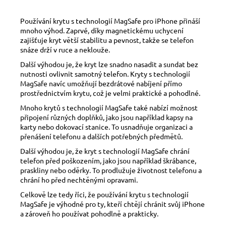
Používání krytu s technologií MagSafe pro iPhone přináší
mnoho výhod. Zaprvé, díky magnetickému uchycení
zajišťuje kryt větší stabilitu a pevnost, takže se telefon
snáze drží v ruce a neklouže.
Další výhodou je, že kryt lze snadno nasadit a sundat bez
nutnosti ovlivnit samotný telefon. Kryty s technologií
MagSafe navíc umožňují bezdrátové nabíjení přímo
prostřednictvím krytu, což je velmi praktické a pohodlné.
Mnoho krytů s technologií MagSafe také nabízí možnost
připojení různých doplňků, jako jsou například kapsy na
karty nebo dokovací stanice. To usnadňuje organizaci a
přenášení telefonu a dalších potřebných předmětů.
Další výhodou je, že kryt s technologií MagSafe chrání
telefon před poškozením, jako jsou například škrábance,
praskliny nebo oděrky. To prodlužuje životnost telefonu a
chrání ho před nechtěnými opravami.
Celkově lze tedy říci, že používání krytu s technologií
MagSafe je výhodné pro ty, kteří chtějí chránit svůj iPhone
a zároveň ho používat pohodlně a prakticky.