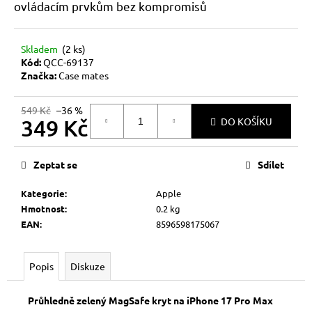
č
ovládacím prvkům bez kompromisů
u
j
e
Skladem
(2 ks)
m
Kód:
QCC-69137
Značka:
Case mates
e
549 Kč
–36 %
349 Kč
DO KOŠÍKU
Měrná
cena:
Zeptat se
Sdílet
Kategorie
:
Apple
Hmotnost
:
0.2 kg
EAN
:
8596598175067
Popis
Diskuze
Průhledně zelený MagSafe kryt na iPhone 17 Pro Max