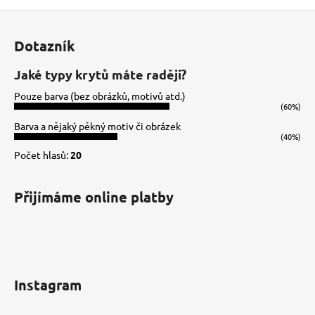
Z
á
Dotazník
p
a
Jaké typy krytů máte raději?
t
Pouze barva (bez obrázků, motivů atd.)
í
(60%)
Barva a nějaký pěkný motiv či obrázek
(40%)
Počet hlasů:
20
Přijímáme online platby
Instagram