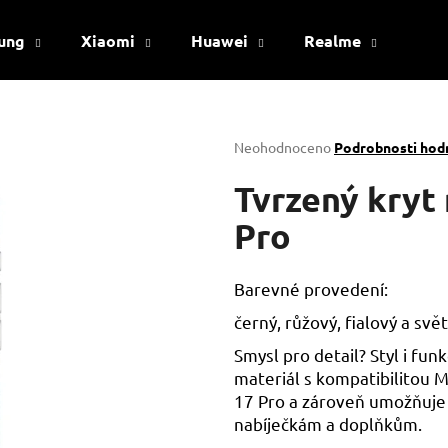
ung
Xiaomi
Huawei
Realme
Viv
Co potřebujete najít?
Průměrné
Neohodnoceno
Podrobnosti hod
hodnocení
produktu
Tvrzený kryt
HLEDAT
je
0,0
Pro
z
5
Doporučujeme
hvězdiček.
Barevné provedení:
černý, růžový, fialový a sv
Smysl pro detail? Styl i fu
materiál s kompatibilitou 
17 Pro a zároveň umožňuje
nabíječkám a doplňkům.