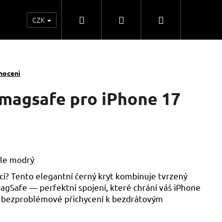
Hledat
Přihlášení
Nákupní
CZK
o
Kontakty
Obchodní spolupráce
Obchodní
košík
nocení
 magsafe pro iPhone 17
ětle modrý
nkci? Tento elegantní černý kryt kombinuje tvrzený
MagSafe — perfektní spojení, které chrání váš iPhone
 bezproblémové přichycení k bezdrátovým