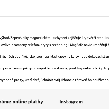
ýhod. Zaprvé, díky magnetickému uchycení zajišťuje kryt větší stabilitu 
ti ovlivnit samotný telefon. Kryty s technologií MagSafe navíc umožňují 
různých doplňků, jako jsou například kapsy na karty nebo dokovací stani
řed poškozením, jako jsou například škrábance, praskliny nebo oděrky. T
 výhodné pro ty, kteří chtějí chránit svůj iPhone a zároveň ho používat 
máme online platby
Instagram