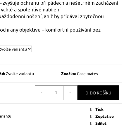
– zvyšuje ochranu při pádech a nešetrném zacházení
rychlé a spolehlivé nabíjení
 každodenní nošení, aniž by přidával zbytečnou
 ochrany objektivu
– komfortní používání bez
ód:
Zvolte variantu
Značka:
Case mates
DO KOŠÍKU
Tisk
ariantu
Zeptat se
Sdílet