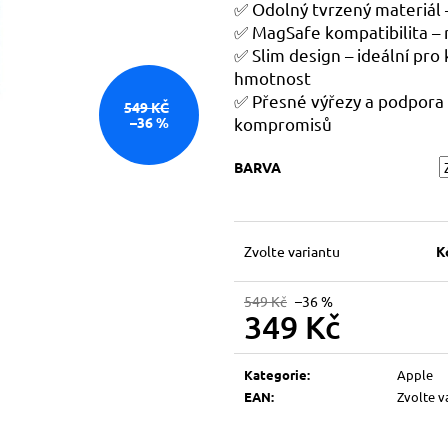
✅
Odolný tvrzený materiál
✅ MagS
afe kompatibilita
– 
✅
Slim design
– ideální pro
hmotnost
✅
Přesné výřezy a podpora
549 KČ
kompromisů
–36 %
BARVA
Zvolte variantu
K
549 Kč
–36 %
349 Kč
Měrná
cena:
Kategorie
:
Apple
EAN
:
Zvolte v