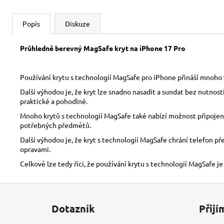
Popis
Diskuze
Průhledně berevný MagSafe kryt na iPhone 17 Pro
Používání krytu s technologií MagSafe pro iPhone přináší mnoho v
Další výhodou je, že kryt lze snadno nasadit a sundat bez nutnos
praktické a pohodlné.
Mnoho krytů s technologií MagSafe také nabízí možnost připojení 
potřebných předmětů.
Další výhodou je, že kryt s technologií MagSafe chrání telefon p
opravami.
Celkově lze tedy říci, že používání krytu s technologií MagSafe je
Z
á
Dotazník
Přijí
p