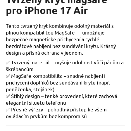
je
a
0,0
pro iPhone 17 Air
z
j
5
í
hvězdiček.
Tento tvrzený kryt kombinuje odolný materiál s
t
plnou kompatibilitou MagSafe — umožňuje
?
bezpečné magnetické přichycení a rychlé
bezdrátové nabíjení bez sundávání krytu. Krásný
design a přísná ochrana v jednom.
✅
Tvrzený materiál
– zvyšuje odolnost vůči pádům a
HLEDAT
škrábancům
✅
MagSafe kompatibilita
– snadné nabíjení i
přichycení doplňků bez sundávání krytu (např.
peněženka, stojánek)
D
✅
Štíhlý design
– tenké provedení, které zachová
o
elegantní siluetu telefonu
p
✅
Přesné výřezy
– pohodlný přístup ke všem
o
ovládacím prvkům bez kompromisů
r
u