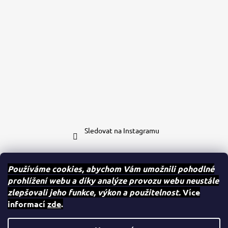
Sledovat na Instagramu
Kontakt
Používáme cookies, abychom Vám umožnili pohodlné
prohlížení webu a díky analýze provozu webu neustále
eshop
@
case-mates.cz
zlepšovali jeho funkce, výkon a použitelnost.
Více
+420 604 280 091
informací
zde
.
Case.mates
case.mates