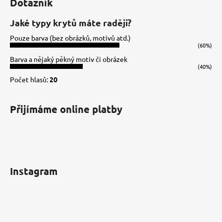
Dotazník
p
a
Jaké typy krytů máte raději?
t
Pouze barva (bez obrázků, motivů atd.)
í
(60%)
Barva a nějaký pěkný motiv či obrázek
(40%)
Počet hlasů:
20
Přijímáme online platby
Instagram