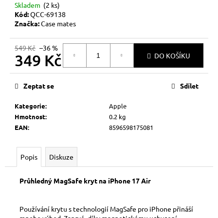
č
Skladem
(2 ks)
u
Kód:
QCC-69138
j
Značka:
Case mates
e
m
549 Kč
–36 %
e
349 Kč
DO KOŠÍKU
Měrná
cena:
Zeptat se
Sdílet
Kategorie
:
Apple
Hmotnost
:
0.2 kg
EAN
:
8596598175081
Popis
Diskuze
Průhledný MagSafe kryt na iPhone 17 Air
Používání krytu s technologií MagSafe pro iPhone přináší
mnoho výhod. Zaprvé, díky magnetickému uchycení