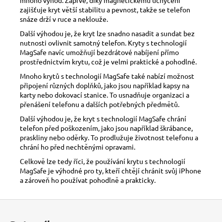
zajišťuje kryt větší stabilitu a pevnost, takže se telefon
snáze drží v ruce a neklouže.
Další výhodou je, že kryt lze snadno nasadit a sundat bez
nutnosti ovlivnit samotný telefon. Kryty s technologií
MagSafe navíc umožňují bezdrátové nabíjení přímo
prostřednictvím krytu, což je velmi praktické a pohodlné.
Mnoho krytů s technologií MagSafe také nabízí možnost
připojení různých doplňků, jako jsou například kapsy na
karty nebo dokovací stanice. To usnadňuje organizaci a
přenášení telefonu a dalších potřebných předmětů.
Další výhodou je, že kryt s technologií MagSafe chrání
telefon před poškozením, jako jsou například škrábance,
praskliny nebo oděrky. To prodlužuje životnost telefonu a
chrání ho před nechtěnými opravami.
Celkově lze tedy říci, že používání krytu s technologií
MagSafe je výhodné pro ty, kteří chtějí chránit svůj iPhone
a zároveň ho používat pohodlně a prakticky.
Z
á