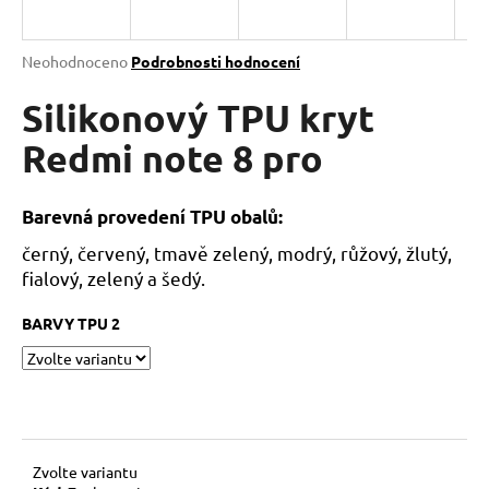
a
j
Průměrné
Neohodnoceno
Podrobnosti hodnocení
í
hodnocení
produktu
Silikonový TPU kryt
t
je
?
0,0
Redmi note 8 pro
z
5
hvězdiček.
Barevná provedení TPU obalů:
černý, červený, tmavě zelený, modrý, růžový, žlutý,
HLEDAT
fialový, zelený a šedý.
BARVY TPU 2
D
o
p
o
r
u
Zvolte variantu