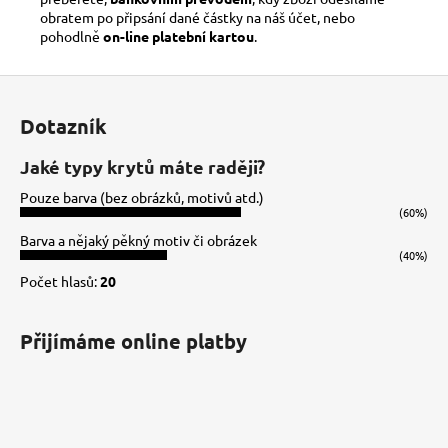
obratem po připsání dané částky na náš účet, nebo
pohodlně
on-line platební kartou
.
Z
á
Dotazník
p
a
Jaké typy krytů máte raději?
t
Pouze barva (bez obrázků, motivů atd.)
í
(60%)
Barva a nějaký pěkný motiv či obrázek
(40%)
Počet hlasů:
20
Přijímáme online platby