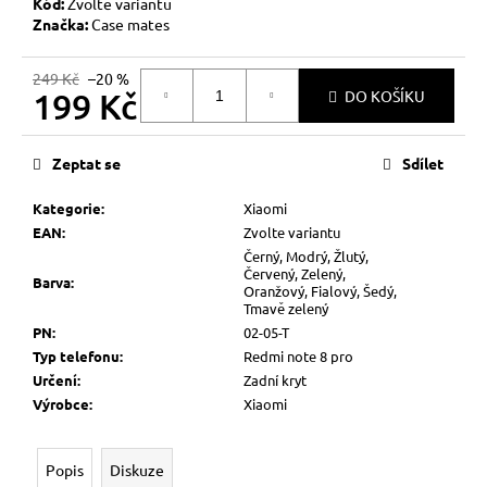
č
Kód:
Zvolte variantu
u
Značka:
Case mates
j
e
249 Kč
–20 %
199 Kč
m
DO KOŠÍKU
e
Měrná
cena:
Zeptat se
Sdílet
Kategorie
:
Xiaomi
EAN
:
Zvolte variantu
Černý, Modrý, Žlutý,
Červený, Zelený,
Barva
:
Oranžový, Fialový, Šedý,
Tmavě zelený
PN
:
02-05-T
Typ telefonu
:
Redmi note 8 pro
Určení
:
Zadní kryt
Výrobce
:
Xiaomi
Popis
Diskuze