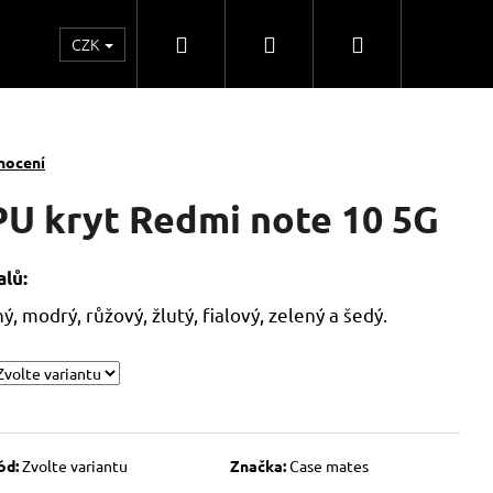
Hledat
Přihlášení
Nákupní
CZK
o
Kontakty
Obchodní spolupráce
Obchodní
košík
nocení
PU kryt Redmi note 10 5G
lů:
, modrý, růžový, žlutý, fialový, zelený a šedý.
ód:
Zvolte variantu
Značka:
Case mates