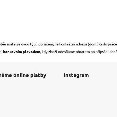
výběr máte ze dvou typů doručení, na konkrétní adresu (domů či do práce
e,
bankovním převodem
, kdy zboží odesíláme obratem po připsání dan
máme online platby
Instagram