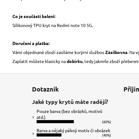
Co je součástí balení:
Silikonový TPU kryt na Redmi note 10 5G.
Doručení a platba:
Vámi objednané zboží zasíláme kurýrní službou
Zásilkovna
. Na 
Zaplatit můžete klasicky na
dobírku
, tedy jakmile zboží přeberet
Z
á
Dotazník
Přijí
p
a
Jaké typy krytů máte raději?
t
Pouze barva (bez obrázků, motivů
í
atd.)
(60%)
Barva a nějaký pěkný motiv či obrázek
(40%)