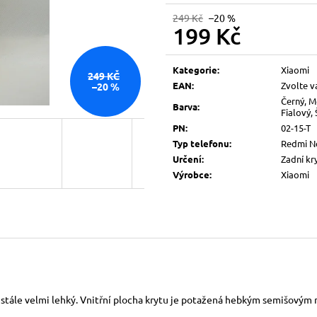
249 Kč
–20 %
199 Kč
Měrná
cena:
Kategorie
:
Xiaomi
249 KČ
EAN
:
Zvolte v
–20 %
Černý, M
Barva
:
Fialový,
PN
:
02-15-T
Typ telefonu
:
Redmi N
Určení
:
Zadní kr
Výrobce
:
Xiaomi
 stále velmi lehký. Vnitřní plocha krytu je potažená hebkým semišovým m