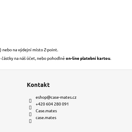
) nebo na výdejní místo Z-point.
é částky na náš účet, nebo pohodlně
on-line platební kartou
.
Kontakt
eshop
@
case-mates.cz
+420 604 280 091
Case.mates
case.mates