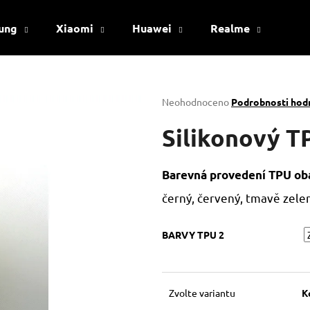
ung
Xiaomi
Huawei
Realme
Viv
Co potřebujete najít?
Průměrné
Neohodnoceno
Podrobnosti hod
hodnocení
produktu
Silikonový T
HLEDAT
je
0,0
z
Barevná provedení TPU oba
5
Doporučujeme
hvězdiček.
černý, červený, tmavě zelený
BARVY TPU 2
Zvolte variantu
K