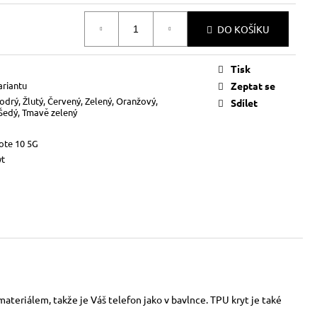
DO KOŠÍKU
Tisk
ariantu
Zeptat se
odrý, Žlutý, Červený, Zelený, Oranžový,
Sdílet
 Šedý, Tmavě zelený
ote 10 5G
yt
ateriálem, takže je Váš telefon jako v bavlnce. TPU kryt je také