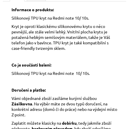
Informace o produktu:
Silikonový TPU kryt na Redmi note 10/ 10s.
Kryt je oproti klasickému silikonovému krytu o něco
pevnější, ale stále velmi lehký. Vnitřní plocha krytu je
potažená hebkým semišovým materiálem, takže je Váš
telefon jako v bavlnce. TPU kryt je také kompatibilní s
case-friendly tvrzeným sklem.
Co je součástí balení:
Silikonový TPU kryt na Redmi note 10/ 10s.
Doručení a platba:
Vámi objednané zboží zasíláme kurýrní službou
Zásilkovna
. Na výběr máte ze dvou typů doručení, na
konkrétní adresu (domů či do práce) nebo na výdejní místo
Z-point.
Zaplatit můžete klasicky na
dobírku
, tedy jakmile zboží
přeberete,
bankovním převodem
, kdy zboží odesíláme