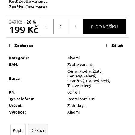
č
Kód:
Zvolte variantu
u
Značka:
Case mates
j
e
249 Kč
–20 %
199 Kč
m
DO KOŠÍKU
e
Měrná
cena:
Zeptat se
Sdílet
Kategorie
:
Xiaomi
EAN
:
Zvolte variantu
Černý, Modrý, Žlutý,
Červený, Zelený,
Barva
:
Oranžový, Fialový, Šedý,
Tmavě zelený
PN
:
02-16-T
Typ telefonu
:
Redmi note 10s
Určení
:
Zadní kryt
Výrobce
:
Xiaomi
Popis
Diskuze