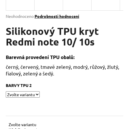
a
j
Průměrné
Neohodnoceno
Podrobnosti hodnocení
í
hodnocení
produktu
Silikonový TPU kryt
t
je
?
0,0
Redmi note 10/ 10s
z
5
hvězdiček.
Barevná provedení TPU obalů:
černý, červený, tmavě zelený, modrý, růžový, žlutý,
HLEDAT
fialový, zelený a šedý.
BARVY TPU 2
D
o
p
o
r
u
Zvolte variantu