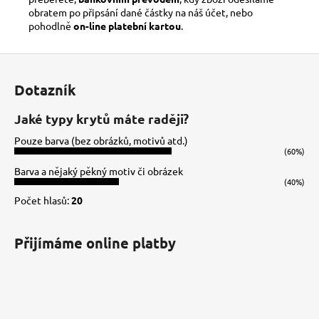
obratem po připsání dané částky na náš účet, nebo
pohodlně
on-line platební kartou
.
Z
á
Dotazník
p
a
Jaké typy krytů máte raději?
t
Pouze barva (bez obrázků, motivů atd.)
í
(60%)
Barva a nějaký pěkný motiv či obrázek
(40%)
Počet hlasů:
20
Přijímáme online platby