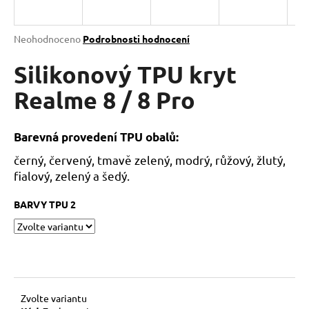
a
j
Průměrné
Neohodnoceno
Podrobnosti hodnocení
í
hodnocení
produktu
Silikonový TPU kryt
t
je
?
0,0
Realme 8 / 8 Pro
z
5
hvězdiček.
Barevná provedení TPU obalů:
černý, červený, tmavě zelený, modrý, růžový, žlutý,
HLEDAT
fialový, zelený a šedý.
BARVY TPU 2
D
o
p
o
r
u
Zvolte variantu