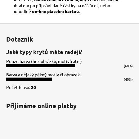
obratem po připsání dané částky na náš účet, nebo
pohodlně
on-line platební kartou
.
Z
á
Dotazník
p
a
Jaké typy krytů máte raději?
t
Pouze barva (bez obrázků, motivů atd.)
í
(60%)
Barva a nějaký pěkný motiv či obrázek
(40%)
Počet hlasů:
20
Přijímáme online platby