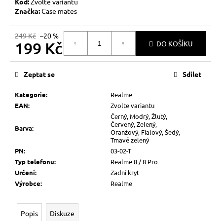
č
Kód:
Zvolte variantu
u
Značka:
Case mates
j
e
249 Kč
–20 %
199 Kč
m
DO KOŠÍKU
e
Měrná
cena:
Zeptat se
Sdílet
Kategorie
:
Realme
EAN
:
Zvolte variantu
Černý, Modrý, Žlutý,
Červený, Zelený,
Barva
:
Oranžový, Fialový, Šedý,
Tmavě zelený
PN
:
03-02-T
Typ telefonu
:
Realme 8 / 8 Pro
Určení
:
Zadní kryt
Výrobce
:
Realme
Popis
Diskuze