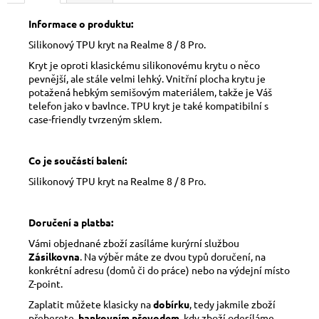
Informace o produktu:
Silikonový TPU kryt na Realme 8 / 8 Pro.
Kryt je oproti klasickému silikonovému krytu o něco
pevnější, ale stále velmi lehký. Vnitřní plocha krytu je
potažená hebkým semišovým materiálem, takže je Váš
telefon jako v bavlnce. TPU kryt je také kompatibilní s
case-friendly tvrzeným sklem.
Co je součástí balení:
Silikonový TPU kryt na Realme 8 / 8 Pro.
Doručení a platba:
Vámi objednané zboží zasíláme kurýrní službou
Zásilkovna
. Na výběr máte ze dvou typů doručení, na
konkrétní adresu (domů či do práce) nebo na výdejní místo
Z-point.
Zaplatit můžete klasicky na
dobírku
, tedy jakmile zboží
přeberete,
bankovním převodem
, kdy zboží odesíláme