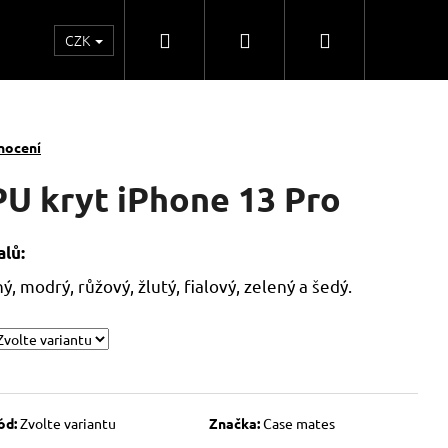
Hledat
Přihlášení
Nákupní
CZK
o
Kontakty
Obchodní spolupráce
Obchodní
košík
nocení
PU kryt iPhone 13 Pro
lů:
, modrý, růžový, žlutý, fialový, zelený a šedý.
ód:
Zvolte variantu
Značka:
Case mates