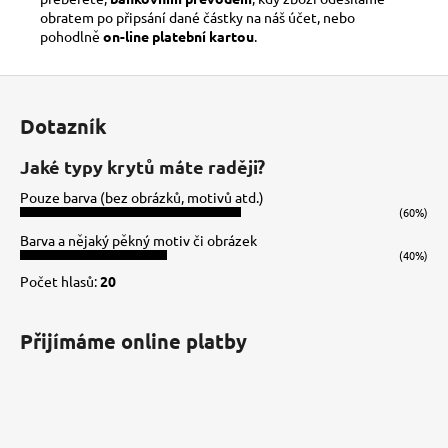
obratem po připsání dané částky na náš účet, nebo
pohodlně
on-line platební kartou
.
Z
á
Dotazník
p
a
Jaké typy krytů máte raději?
t
Pouze barva (bez obrázků, motivů atd.)
í
(60%)
Barva a nějaký pěkný motiv či obrázek
(40%)
Počet hlasů:
20
Přijímáme online platby