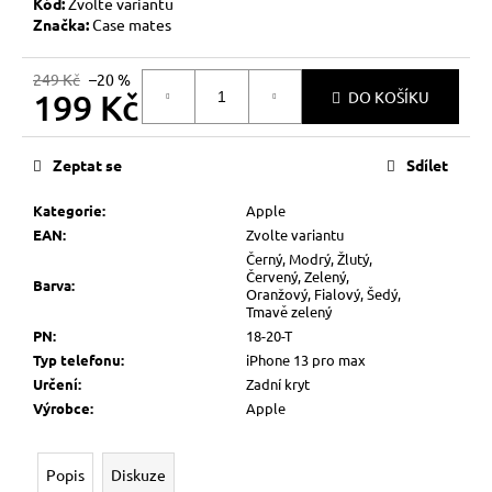
č
Kód:
Zvolte variantu
u
Značka:
Case mates
j
e
249 Kč
–20 %
199 Kč
m
DO KOŠÍKU
e
Měrná
cena:
Zeptat se
Sdílet
Kategorie
:
Apple
EAN
:
Zvolte variantu
Černý, Modrý, Žlutý,
Červený, Zelený,
Barva
:
Oranžový, Fialový, Šedý,
Tmavě zelený
PN
:
18-20-T
Typ telefonu
:
iPhone 13 pro max
Určení
:
Zadní kryt
Výrobce
:
Apple
Popis
Diskuze