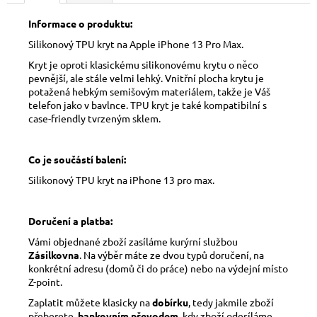
Informace o produktu:
Silikonový TPU kryt na Apple iPhone 13 Pro Max.
Kryt je oproti klasickému silikonovému krytu o něco
pevnější, ale stále velmi lehký. Vnitřní plocha krytu je
potažená hebkým semišovým materiálem, takže je Váš
telefon jako v bavlnce. TPU kryt je také kompatibilní s
case-friendly tvrzeným sklem.
Co je součástí balení:
Silikonový TPU kryt na iPhone 13 pro max.
Doručení a platba:
Vámi objednané zboží zasíláme kurýrní službou
Zásilkovna
. Na výběr máte ze dvou typů doručení, na
konkrétní adresu (domů či do práce) nebo na výdejní místo
Z-point.
Zaplatit můžete klasicky na
dobírku
, tedy jakmile zboží
přeberete,
bankovním převodem
, kdy zboží odesíláme