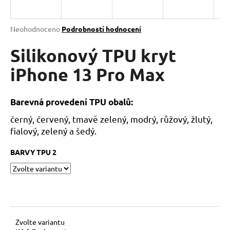
a
j
Průměrné
Neohodnoceno
Podrobnosti hodnocení
í
hodnocení
produktu
Silikonový TPU kryt
t
je
?
0,0
iPhone 13 Pro Max
z
5
hvězdiček.
Barevná provedení TPU obalů:
černý, červený, tmavě zelený, modrý, růžový, žlutý,
HLEDAT
fialový, zelený a šedý.
BARVY TPU 2
D
o
p
o
r
u
Zvolte variantu