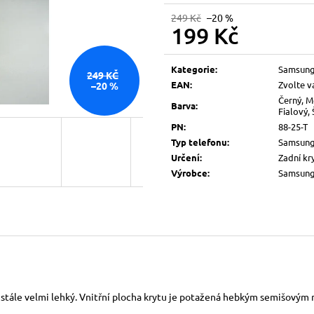
249 Kč
–20 %
199 Kč
Měrná
cena:
Kategorie
:
Samsun
249 KČ
EAN
:
Zvolte v
–20 %
Černý, M
Barva
:
Fialový,
PN
:
88-25-T
Typ telefonu
:
Samsung
Určení
:
Zadní kr
Výrobce
:
Samsun
 stále velmi lehký. Vnitřní plocha krytu je potažená hebkým semišovým m