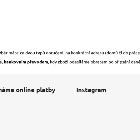
výběr máte ze dvou typů doručení, na konkrétní adresu (domů či do práce
e,
bankovním převodem
, kdy zboží odesíláme obratem po připsání dan
máme online platby
Instagram