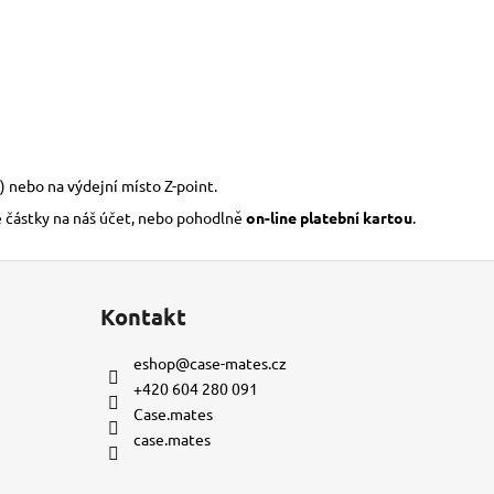
) nebo na výdejní místo Z-point.
é částky na náš účet, nebo pohodlně
on-line platební kartou
.
Kontakt
eshop
@
case-mates.cz
+420 604 280 091
Case.mates
case.mates