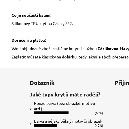
Co je součástí balení:
Silikonový TPU kryt na Galaxy S22.
Doručení a platba:
Vámi objednané zboží zasíláme kurýrní službou
Zásilkovna
. Na 
Zaplatit můžete klasicky na
dobírku
, tedy jakmile zboží přeberet
Z
á
Dotazník
Přijí
p
a
Jaké typy krytů máte raději?
t
Pouze barva (bez obrázků, motivů
í
atd.)
(60%)
Barva a nějaký pěkný motiv či obrázek
(40%)