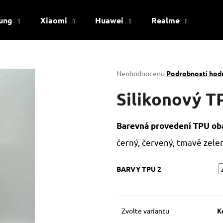
ung
Xiaomi
Huawei
Realme
Viv
Co potřebujete najít?
Průměrné
Neohodnoceno
Podrobnosti hod
hodnocení
produktu
Silikonový T
HLEDAT
je
0,0
z
Barevná provedení TPU oba
5
Doporučujeme
hvězdiček.
černý, červený, tmavě zelený
BARVY TPU 2
Zvolte variantu
K