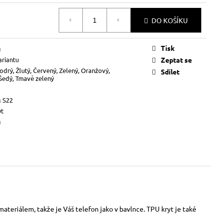
DO KOŠÍKU
Tisk
g
ariantu
Zeptat se
odrý, Žlutý, Červený, Zelený, Oranžový,
Sdílet
 Šedý, Tmavě zelený
 S22
yt
g
ateriálem, takže je Váš telefon jako v bavlnce. TPU kryt je také