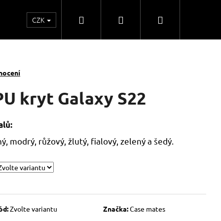
Hledat
Přihlášení
Nákupní
CZK
o
Kontakty
Obchodní spolupráce
Obchodní
košík
nocení
PU kryt Galaxy S22
lů:
, modrý, růžový, žlutý, fialový, zelený a šedý.
ód:
Zvolte variantu
Značka:
Case mates