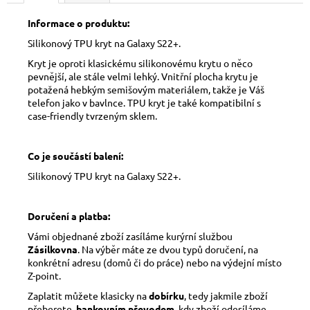
Informace o produktu:
Silikonový TPU kryt na Galaxy S22+.
Kryt je oproti klasickému silikonovému krytu o něco
pevnější, ale stále velmi lehký. Vnitřní plocha krytu je
potažená hebkým semišovým materiálem, takže je Váš
telefon jako v bavlnce. TPU kryt je také kompatibilní s
case-friendly tvrzeným sklem.
Co je součástí balení:
Silikonový TPU kryt na Galaxy S22+.
Doručení a platba:
Vámi objednané zboží zasíláme kurýrní službou
Zásilkovna
. Na výběr máte ze dvou typů doručení, na
konkrétní adresu (domů či do práce) nebo na výdejní místo
Z-point.
Zaplatit můžete klasicky na
dobírku
, tedy jakmile zboží
přeberete,
bankovním převodem
, kdy zboží odesíláme