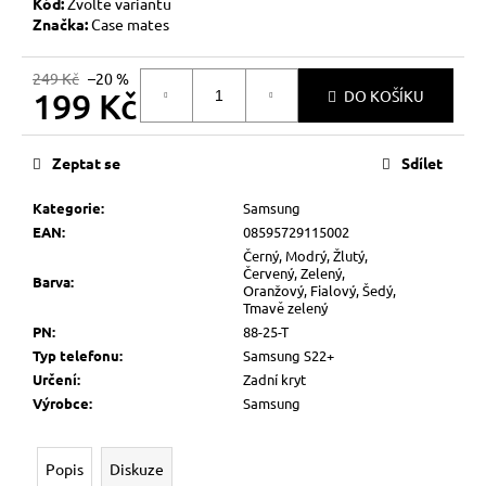
č
Kód:
Zvolte variantu
u
Značka:
Case mates
j
e
249 Kč
–20 %
199 Kč
m
DO KOŠÍKU
e
Měrná
cena:
Zeptat se
Sdílet
Kategorie
:
Samsung
EAN
:
08595729115002
Černý, Modrý, Žlutý,
Červený, Zelený,
Barva
:
Oranžový, Fialový, Šedý,
Tmavě zelený
PN
:
88-25-T
Typ telefonu
:
Samsung S22+
Určení
:
Zadní kryt
Výrobce
:
Samsung
Popis
Diskuze