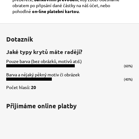
obratem po připsání dané částky na náš účet, nebo
pohodlně
on-line platební kartou
.
Z
á
Dotazník
p
a
Jaké typy krytů máte raději?
t
Pouze barva (bez obrázků, motivů atd.)
í
(60%)
Barva a nějaký pěkný motiv či obrázek
(40%)
Počet hlasů:
20
Přijímáme online platby