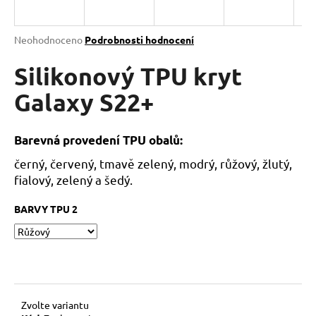
a
j
Průměrné
Neohodnoceno
Podrobnosti hodnocení
í
hodnocení
produktu
Silikonový TPU kryt
t
je
?
0,0
Galaxy S22+
z
5
hvězdiček.
Barevná provedení TPU obalů:
černý, červený, tmavě zelený, modrý, růžový, žlutý,
HLEDAT
fialový, zelený a šedý.
BARVY TPU 2
D
o
p
o
r
u
Zvolte variantu