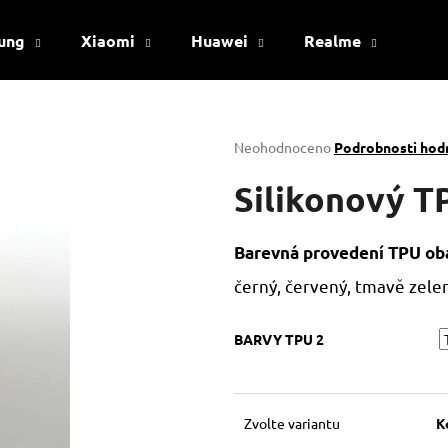
ung
Xiaomi
Huawei
Realme
Viv
Co potřebujete najít?
Průměrné
Neohodnoceno
Podrobnosti hod
hodnocení
produktu
Silikonový T
HLEDAT
je
0,0
z
Barevná provedení TPU oba
5
Doporučujeme
hvězdiček.
černý, červený, tmavě zelený
BARVY TPU 2
Zvolte variantu
K