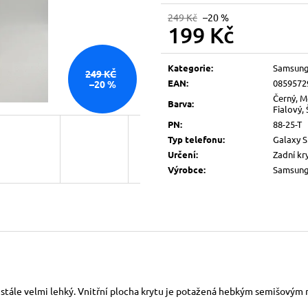
249 Kč
–20 %
199 Kč
Měrná
cena:
Kategorie
:
Samsun
249 KČ
EAN
:
0859572
–20 %
Černý, M
Barva
:
Fialový,
PN
:
88-25-T
Typ telefonu
:
Galaxy 
Určení
:
Zadní kr
Výrobce
:
Samsun
 stále velmi lehký. Vnitřní plocha krytu je potažená hebkým semišovým m