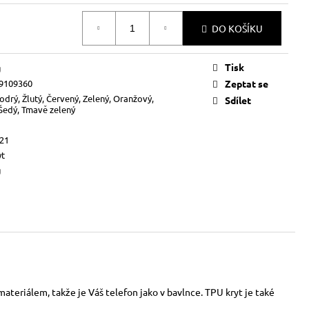
DO KOŠÍKU
Tisk
g
9109360
Zeptat se
odrý, Žlutý, Červený, Zelený, Oranžový,
Sdílet
 Šedý, Tmavě zelený
S21
yt
g
ateriálem, takže je Váš telefon jako v bavlnce. TPU kryt je také