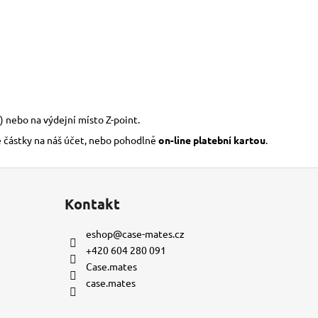
) nebo na výdejní místo Z-point.
é částky na náš účet, nebo pohodlně
on-line platební kartou
.
Kontakt
eshop
@
case-mates.cz
+420 604 280 091
Case.mates
case.mates