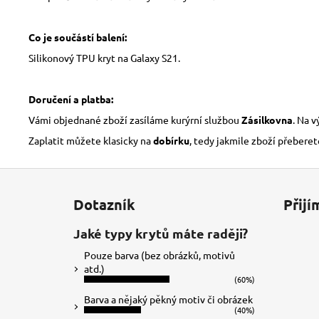
Co je součástí balení:
Silikonový TPU kryt na Galaxy S21.
Doručení a platba:
Vámi objednané zboží zasíláme kurýrní službou
Zásilkovna
. Na 
Zaplatit můžete klasicky na
dobírku
, tedy jakmile zboží přeberet
Z
á
Dotazník
Přijí
p
a
Jaké typy krytů máte raději?
t
Pouze barva (bez obrázků, motivů
í
atd.)
(60%)
Barva a nějaký pěkný motiv či obrázek
(40%)