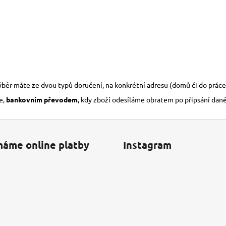
výběr máte ze dvou typů doručení, na konkrétní adresu (domů či do práce
e,
bankovním převodem
, kdy zboží odesíláme obratem po připsání dan
máme online platby
Instagram