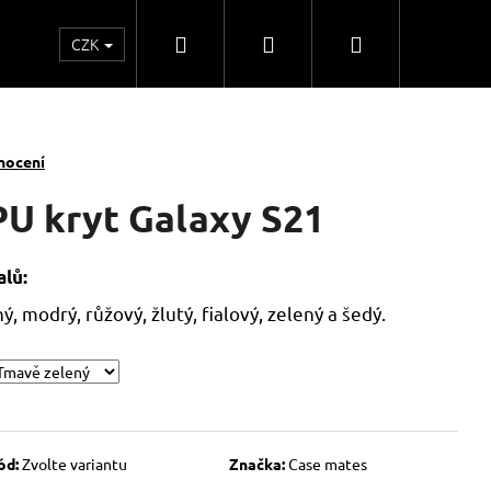
Hledat
Přihlášení
Nákupní
CZK
o
Kontakty
Obchodní spolupráce
Obchodní
košík
nocení
PU kryt Galaxy S21
lů:
, modrý, růžový, žlutý, fialový, zelený a šedý.
ód:
Zvolte variantu
Značka:
Case mates