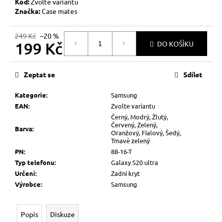
č
Kód:
Zvolte variantu
u
Značka:
Case mates
j
e
249 Kč
–20 %
199 Kč
m
DO KOŠÍKU
e
Měrná
cena:
Zeptat se
Sdílet
Kategorie
:
Samsung
EAN
:
Zvolte variantu
Černý, Modrý, Žlutý,
Červený, Zelený,
Barva
:
Oranžový, Fialový, Šedý,
Tmavě zelený
PN
:
88-16-T
Typ telefonu
:
Galaxy S20 ultra
Určení
:
Zadní kryt
Výrobce
:
Samsung
Popis
Diskuze