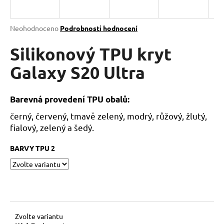
a
j
Průměrné
Neohodnoceno
Podrobnosti hodnocení
í
hodnocení
produktu
Silikonový TPU kryt
t
je
?
0,0
Galaxy S20 Ultra
z
5
hvězdiček.
Barevná provedení TPU obalů:
černý, červený, tmavě zelený, modrý, růžový, žlutý,
HLEDAT
fialový, zelený a šedý.
BARVY TPU 2
D
o
p
o
r
u
Zvolte variantu