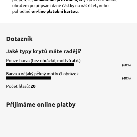
obratem po připsání dané částky na náš účet, nebo
pohodlně
on-line platební kartou
.
Z
á
Dotazník
p
a
Jaké typy krytů máte raději?
t
Pouze barva (bez obrázků, motivů atd.)
í
(60%)
Barva a nějaký pěkný motiv či obrázek
(40%)
Počet hlasů:
20
Přijímáme online platby