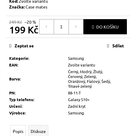
č
Kód:
Zvolte variantu
u
Značka:
Case mates
j
e
249 Kč
–20 %
199 Kč
m
DO KOŠÍKU
e
Měrná
cena:
Zeptat se
Sdílet
Kategorie
:
Samsung
EAN
:
Zvolte variantu
Černý, Modrý, Žlutý,
Červený, Zelený,
Barva
:
Oranžový, Fialový, Šedý,
Tmavě zelený
PN
:
88-11-T
Typ telefonu
:
Galaxy S10+
Určení
:
Zadní kryt
Výrobce
:
Samsung
Popis
Diskuze