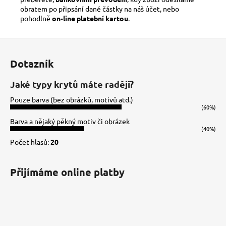
obratem po připsání dané částky na náš účet, nebo
pohodlně
on-line platební kartou
.
Z
á
Dotazník
p
a
Jaké typy krytů máte raději?
t
Pouze barva (bez obrázků, motivů atd.)
í
(60%)
Barva a nějaký pěkný motiv či obrázek
(40%)
Počet hlasů:
20
Přijímáme online platby