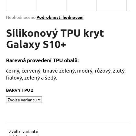
a
j
Průměrné
Neohodnoceno
Podrobnosti hodnocení
í
hodnocení
produktu
Silikonový TPU kryt
t
je
?
0,0
Galaxy S10+
z
5
hvězdiček.
Barevná provedení TPU obalů:
černý, červený, tmavě zelený, modrý, růžový, žlutý,
HLEDAT
fialový, zelený a šedý.
BARVY TPU 2
D
o
p
o
r
u
Zvolte variantu