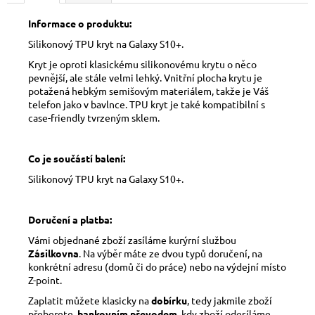
Informace o produktu:
Silikonový TPU kryt na Galaxy S10+.
Kryt je oproti klasickému silikonovému krytu o něco
pevnější, ale stále velmi lehký. Vnitřní plocha krytu je
potažená hebkým semišovým materiálem, takže je Váš
telefon jako v bavlnce. TPU kryt je také kompatibilní s
case-friendly tvrzeným sklem.
Co je součástí balení:
Silikonový TPU kryt na Galaxy S10+.
Doručení a platba:
Vámi objednané zboží zasíláme kurýrní službou
Zásilkovna
. Na výběr máte ze dvou typů doručení, na
konkrétní adresu (domů či do práce) nebo na výdejní místo
Z-point.
Zaplatit můžete klasicky na
dobírku
, tedy jakmile zboží
přeberete,
bankovním převodem
, kdy zboží odesíláme