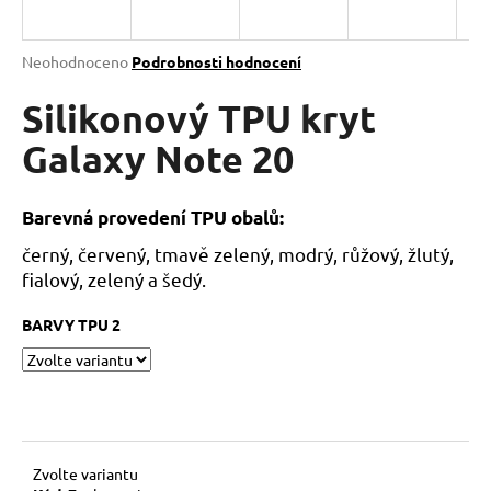
a
j
Průměrné
Neohodnoceno
Podrobnosti hodnocení
í
hodnocení
produktu
Silikonový TPU kryt
t
je
?
0,0
Galaxy Note 20
z
5
hvězdiček.
Barevná provedení TPU obalů:
černý, červený, tmavě zelený, modrý, růžový, žlutý,
HLEDAT
fialový, zelený a šedý.
BARVY TPU 2
D
o
p
o
r
u
Zvolte variantu