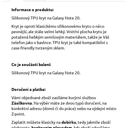
Informace o produktu:
Silikonový TPU kryt na Galaxy Note 20.
Kryt je oproti klasickému silikonovému krytu o něco
pevnější, ale stále velmi lehký. Vnitřní plocha krytu je
potažená hebkým semišovým materiálem, takže je Váš
telefon jako v bavlnce. TPU kryt je také kompatibilní s
case-friendly tvrzeným sklem.
Co je součástí balení:
Silikonový TPU kryt na Galaxy Note 20.
Doručení a platba:
Vámi objednané zboží zasíláme kurýrní službou
Zásilkovna
. Na výběr máte ze dvou typů doručení, na
konkrétní adresu (domů či do práce) nebo na výdejní místo
Z-point.
Zaplatit můžete klasicky na
dobírku
, tedy jakmile zboží
přeberete,
bankovním převodem
, kdy zboží odesíláme