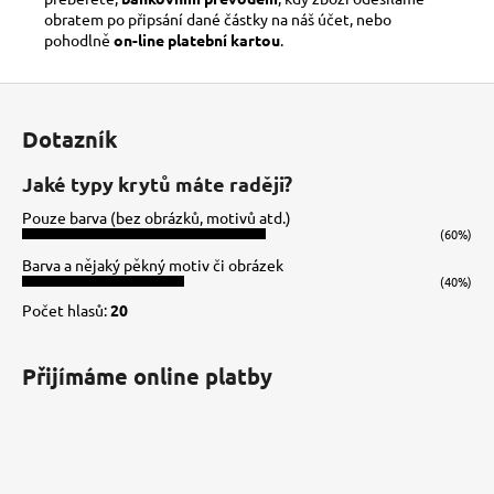
obratem po připsání dané částky na náš účet, nebo
pohodlně
on-line platební kartou
.
Z
á
Dotazník
p
a
Jaké typy krytů máte raději?
t
Pouze barva (bez obrázků, motivů atd.)
í
(60%)
Barva a nějaký pěkný motiv či obrázek
(40%)
Počet hlasů:
20
Přijímáme online platby