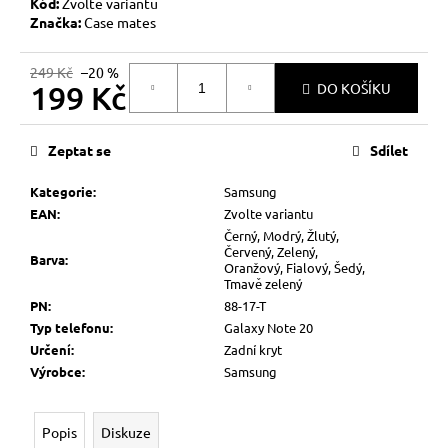
č
Kód:
Zvolte variantu
u
Značka:
Case mates
j
e
249 Kč
–20 %
199 Kč
m
DO KOŠÍKU
e
Měrná
cena:
Zeptat se
Sdílet
Kategorie
:
Samsung
EAN
:
Zvolte variantu
Černý, Modrý, Žlutý,
Červený, Zelený,
Barva
:
Oranžový, Fialový, Šedý,
Tmavě zelený
PN
:
88-17-T
Typ telefonu
:
Galaxy Note 20
Určení
:
Zadní kryt
Výrobce
:
Samsung
Popis
Diskuze