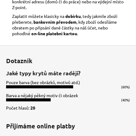
konkrétní adresu (domů či do práce) nebo na výdejní místo
Z-point.
Zaplatit můžete klasicky na
dobírku
, tedy jakmile zboží
přeberete,
bankovním převodem
, kdy zboží odesíláme
obratem po připsání dané částky na náš účet, nebo
pohodlně
on-line platební kartou
.
Z
á
Dotazník
p
a
Jaké typy krytů máte raději?
t
Pouze barva (bez obrázků, motivů atd.)
í
(60%)
Barva a nějaký pěkný motiv či obrázek
(40%)
Počet hlasů:
20
Přijímáme online platby