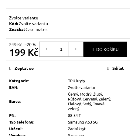
č
u
j
Zvolte variantu
e
Kód:
Zvolte variantu
m
Značka:
Case mates
e
249 Kč
–20 %
199 Kč
DO KOŠÍKU
Měrná
cena:
Zeptat se
Sdílet
Kategorie
:
TPU kryty
EAN
:
Zvolte variantu
Černý, Modrý, Žlutý,
Růžový, Červený, Zelený,
Barva
:
Fialový, Šedý, Tmavě
zelený
PN
:
88-34-T
Typ telefonu
:
Samsung A53 5G
Určení
:
Zadní kryt
Výrobce
:
Samsung