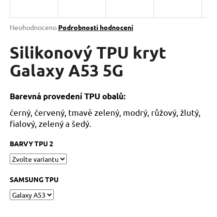
a
j
Průměrné
Neohodnoceno
Podrobnosti hodnocení
í
hodnocení
produktu
Silikonový TPU kryt
t
je
?
0,0
Galaxy A53 5G
z
5
hvězdiček.
Barevná provedení TPU obalů:
černý, červený, tmavě zelený, modrý, růžový, žlutý,
HLEDAT
fialový, zelený a šedý.
BARVY TPU 2
D
o
p
SAMSUNG TPU
o
r
u