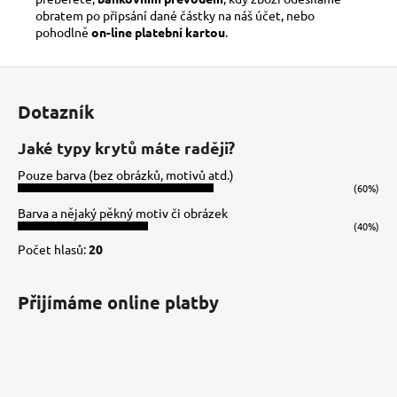
obratem po připsání dané částky na náš účet, nebo
pohodlně
on-line platební kartou
.
Z
á
Dotazník
p
a
Jaké typy krytů máte raději?
t
Pouze barva (bez obrázků, motivů atd.)
í
(60%)
Barva a nějaký pěkný motiv či obrázek
(40%)
Počet hlasů:
20
Přijímáme online platby