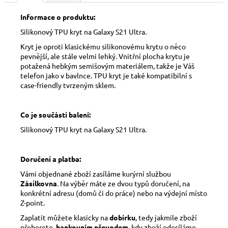
Informace o produktu:
Silikonový TPU kryt na Galaxy S21 Ultra.
Kryt je oproti klasickému silikonovému krytu o něco
pevnější, ale stále velmi lehký. Vnitřní plocha krytu je
potažená hebkým semišovým materiálem, takže je Váš
telefon jako v bavlnce. TPU kryt je také kompatibilní s
case-friendly tvrzeným sklem.
Co je součástí balení:
Silikonový TPU kryt na Galaxy S21 Ultra.
Doručení a platba:
Vámi objednané zboží zasíláme kurýrní službou
Zásilkovna
. Na výběr máte ze dvou typů doručení, na
konkrétní adresu (domů či do práce) nebo na výdejní místo
Z-point.
Zaplatit můžete klasicky na
dobírku
, tedy jakmile zboží
přeberete,
bankovním převodem
, kdy zboží odesíláme