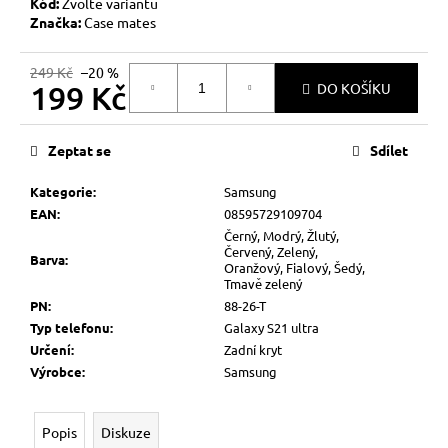
č
Kód:
Zvolte variantu
u
Značka:
Case mates
j
e
249 Kč
–20 %
199 Kč
m
DO KOŠÍKU
e
Měrná
cena:
Zeptat se
Sdílet
Kategorie
:
Samsung
EAN
:
08595729109704
Černý, Modrý, Žlutý,
Červený, Zelený,
Barva
:
Oranžový, Fialový, Šedý,
Tmavě zelený
PN
:
88-26-T
Typ telefonu
:
Galaxy S21 ultra
Určení
:
Zadní kryt
Výrobce
:
Samsung
Popis
Diskuze