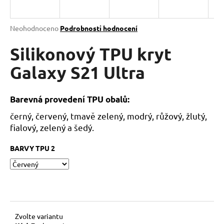
a
j
Průměrné
Neohodnoceno
Podrobnosti hodnocení
í
hodnocení
produktu
Silikonový TPU kryt
t
je
?
0,0
Galaxy S21 Ultra
z
5
hvězdiček.
Barevná provedení TPU obalů:
černý, červený, tmavě zelený, modrý, růžový, žlutý,
HLEDAT
fialový, zelený a šedý.
BARVY TPU 2
D
o
p
o
r
u
Zvolte variantu