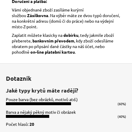
Doručení a platba:
Vámi objednané zboží zasíláme kurýrní
službou
Zásilkovna
. Na výběr máte ze dvou typů doručení,
na konkrétní adresu (domů či do práce) nebo na výdejní
místo Z-point.
Zaplatit můžete klasicky na
dobírku
, tedy jakmile zboží
přeberete,
bankovním převodem
, kdy zboží odesíláme
obratem po připsání dané částky na náš účet, nebo
pohodlně
on-line platební kartou
.
Z
á
Dotazník
p
a
Jaké typy krytů máte raději?
t
Pouze barva (bez obrázků, motivů atd.)
í
(60%)
Barva a nějaký pěkný motiv či obrázek
(40%)
Počet hlasů:
20