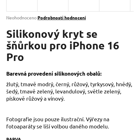
a
j
Průměrné
Neohodnoceno
Podrobnosti hodnocení
í
hodnocení
produktu
Silikonový kryt se
t
je
?
0,0
šňůrkou pro iPhone 16
z
Pro
5
hvězdiček.
HLEDAT
Barevná provedení silikonových obalů:
žlutý, tmavě modrý, černý, růžový, tyrkysový, hnědý,
šedý, tmavě zelený, levandulový, světle zelený,
pískově růžový a vínový.
D
o
p
Fotografie jsou pouze ilustrační. Výřezy na
o
fotoaparáty se liší volbou daného modelu.
r
u
BARVA