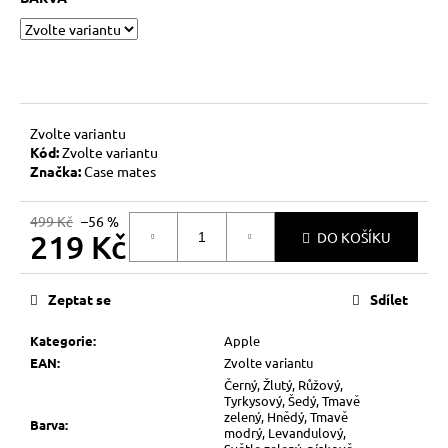
č
u
j
e
m
e
Zvolte variantu
Kód:
Zvolte variantu
Značka:
Case mates
499 Kč
–56 %
219 Kč
DO KOŠÍKU
Měrná
cena:
Zeptat se
Sdílet
Kategorie
:
Apple
EAN
:
Zvolte variantu
Černý, Žlutý, Růžový,
Tyrkysový, Šedý, Tmavě
zelený, Hnědý, Tmavě
Barva
:
modrý, Levandulový,