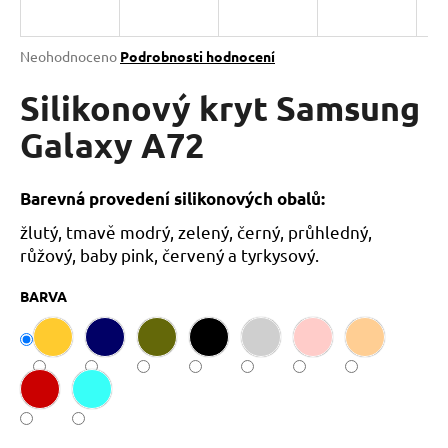
a
j
Průměrné
Neohodnoceno
Podrobnosti hodnocení
í
hodnocení
produktu
Silikonový kryt Samsung
t
je
?
0,0
Galaxy A72
z
5
hvězdiček.
Barevná provedení silikonových obalů:
žlutý, tmavě modrý, zelený, černý, průhledný,
HLEDAT
růžový, baby pink, červený a tyrkysový.
BARVA
D
o
p
o
r
u