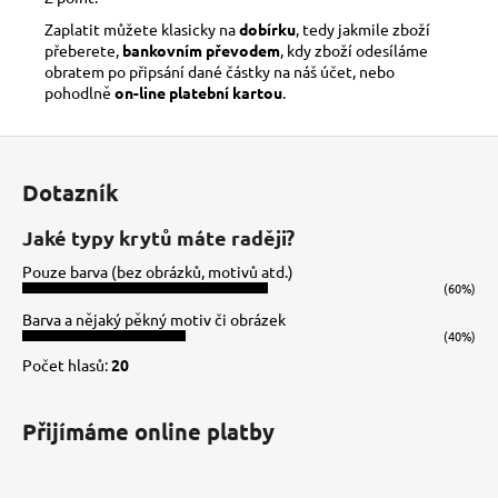
Zaplatit můžete klasicky na
dobírku
, tedy jakmile zboží
přeberete,
bankovním převodem
, kdy zboží odesíláme
obratem po připsání dané částky na náš účet, nebo
pohodlně
on-line platební kartou
.
Z
á
Dotazník
p
a
Jaké typy krytů máte raději?
t
Pouze barva (bez obrázků, motivů atd.)
í
(60%)
Barva a nějaký pěkný motiv či obrázek
(40%)
Počet hlasů:
20
Přijímáme online platby