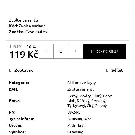
č
u
j
e
Zvolte variantu
Kód:
Zvolte variantu
m
Značka:
Case mates
e
149 Kč
–20 %
119 Kč
DO KOŠÍKU
Měrná
cena:
Zeptat se
Sdílet
Kategorie
:
Silikonové kryty
EAN
:
Zvolte variantu
Černý, Modrý, Žlutý, Baby
Barva
:
pink, Růžový, Červený,
Tyrkysový, Čirý, Zelený
PN
:
88-24-S
Typ telefonu
:
Samsung A72
Určení
:
Zadní kryt
Výrobce
:
Samsung