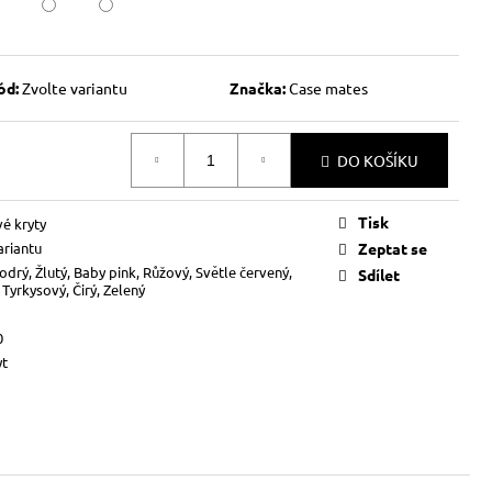
ód:
Zvolte variantu
Značka:
Case mates
DO KOŠÍKU
Tisk
vé kryty
ariantu
Zeptat se
odrý, Žlutý, Baby pink, Růžový, Světle červený,
Sdílet
 Tyrkysový, Čirý, Zelený
0
yt