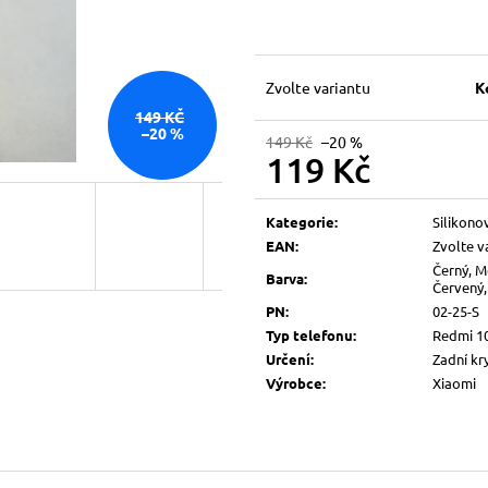
Zvolte variantu
K
149 KČ
–20 %
149 Kč
–20 %
119 Kč
Měrná
cena:
Kategorie
:
Silikono
EAN
:
Zvolte v
Černý, M
Barva
:
Červený,
PN
:
02-25-S
Typ telefonu
:
Redmi 1
Určení
:
Zadní kr
Výrobce
:
Xiaomi