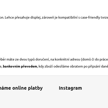
fon. Lehce přesahuje displej, zároveň je kompatibilní s case-friendly tvr
výběr máte ze dvou typů doručení, na konkrétní adresu (domů či do práce
e,
bankovním převodem
, kdy zboží odesíláme obratem po připsání dan
máme online platby
Instagram