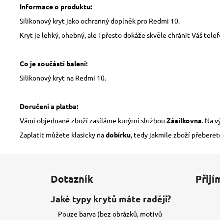
Informace o produktu:
Silikonový kryt jako ochranný doplněk pro Redmi 10.
Kryt je lehký, ohebný, ale i přesto dokáže skvěle chránit Váš tele
Co je součástí balení:
Silikonový kryt na Redmi 10.
Doručení a platba:
Vámi objednané zboží zasíláme kurýrní službou
Zásilkovna
. Na 
Zaplatit můžete klasicky na
dobírku
, tedy jakmile zboží přeberet
Z
á
Dotazník
Přijí
p
a
Jaké typy krytů máte raději?
t
Pouze barva (bez obrázků, motivů