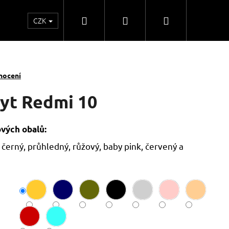
Hledat
Přihlášení
Nákupní
CZK
o
Kontakty
Obchodní spolupráce
Obchodní
košík
nocení
ryt Redmi 10
ových obalů:
 černý, průhledný, růžový, baby pink, červený a