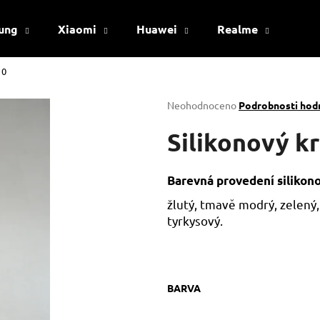
ung
Xiaomi
Huawei
Realme
Viv
10
Co potřebujete najít?
Průměrné
Neohodnoceno
Podrobnosti hod
hodnocení
produktu
Silikonový k
HLEDAT
je
0,0
z
Barevná provedení silikon
5
Doporučujeme
hvězdiček.
žlutý, tmavě modrý, zelený,
tyrkysový.
BARVA