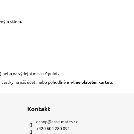
zeným sklem.
) nebo na výdejní místo Z-point.
é částky na náš účet, nebo pohodlně
on-line platební kartou
.
Kontakt
eshop
@
case-mates.cz
+420 604 280 091