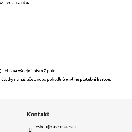
zhled a kvalitu.
) nebo na výdejní místo Z-point.
é částky na náš účet, nebo pohodlně
on-line platební kartou
.
Kontakt
eshop
@
case-mates.cz