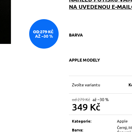
NA UVEDENOU E-MAIL
OD 279 KČ
BARVA
AŽ –30 %
APPLE MODELY
Zvolte variantu
K
od 279 Kč
až –30 %
349 Kč
Měrná
cena:
Kategorie
:
Apple
Černý, M
Barva
: