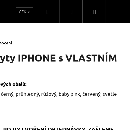
Hledat
Přihlášení
Nákupní
CZK
o
Kontakty
Obchodní spolupráce
Obchodní
košík
nocení
kryty IPHONE s VLASTNÍM
ových obalů:
 černý, průhledný, růžový, baby pink, červený, světle
, PO VYTVOŘENÍ OBJEDNÁVKY, ZAŠLEME