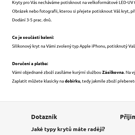
Kryty pro Vás necháváme potisknout na velkoformátové LED-UV tisk
Obrázek nebo fotografii, kterou si přejete potisknout Váš kryt, př
Dodání 3-5 prac. dnů.
Co je součástí balení:
Silikonový kryt na Vámi zvolený typ Apple iPhonu, potisknutý Vaší
Doručení a platba:
Vámi objednané zboží zasíláme kurýrní službou
Zásilkovna
. Na 
Zaplatit můžete klasicky na
dobírku
, tedy jakmile zboží přeberet
Z
á
Dotazník
Přijí
p
a
Jaké typy krytů máte raději?