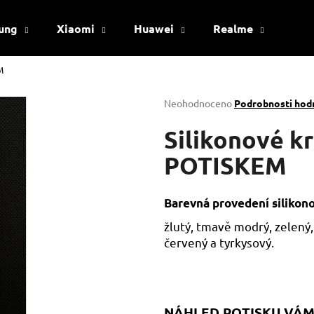
ung
Xiaomi
Huawei
Realme
Viv
M
Co potřebujete najít?
Průměrné
Neohodnoceno
Podrobnosti hod
hodnocení
produktu
Silikonové 
HLEDAT
je
0,0
POTISKEM
z
5
Doporučujeme
hvězdiček.
Barevná provedení silikon
žlutý, tmavě modrý, zelený,
červený a tyrkysový.
NÁHLED POTISKU VÁM