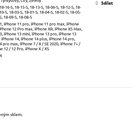
 Tyrkysový, Čirý, Zelený
Sdílet
18-16-S, 18-15-S, 18-13-S, 18-06-S, 18-12-S, 18-
10-S, 18-03-S, 18-01-S, 18-04-S, 18-02-S, 18-05-
S, 18-09-S, 18-08-S
1, iPhone 11 pro, iPhone 11 pro max, iPhone
 iPhone 12 Pro max, iPhone XR, iPhone XS Max,
3, iPhone 13 mini, iPhone 13 pro, iPhone 13
 iPhone 14, iPhone 14 plus, iPhone 14 pro,
4 pro max, iPhone 7 / 8 / SE 2020, iPhone 7+ /
e 12 / 12 Pro, iPhone X / XS
yt
zeným sklem.