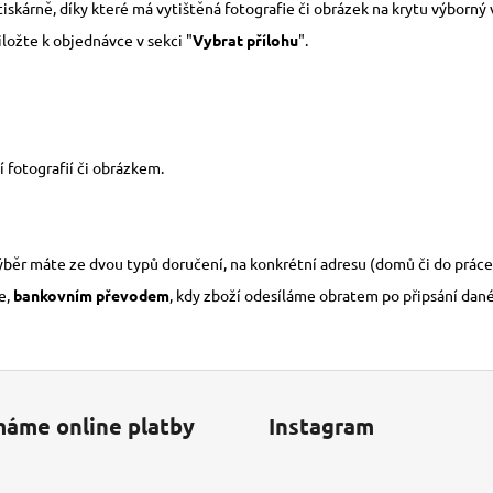
árně, díky které má vytištěná fotografie či obrázek na krytu výborný v
iložte k objednávce v sekci "
Vybrat přílohu
".
 fotografií či obrázkem.
výběr máte ze dvou typů doručení, na konkrétní adresu (domů či do práce
e,
bankovním převodem
, kdy zboží odesíláme obratem po připsání dan
máme online platby
Instagram