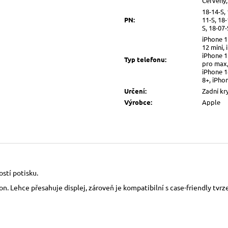
Červený,
18-14-S, 
PN
:
11-S, 18-
S, 18-07-
iPhone 1
12 mini,
iPhone 1
Typ telefonu
:
pro max,
iPhone 1
8+, iPhon
Určení
:
Zadní kr
Výrobce
:
Apple
ostí potisku.
fon. Lehce přesahuje displej, zároveň je kompatibilní s case-friendly tvr