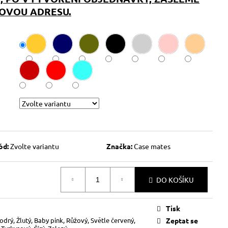
OVOU ADRESU.
ód:
Zvolte variantu
Značka:
Case mates
DO KOŠÍKU
Tisk
odrý, Žlutý, Baby pink, Růžový, Světle červený,
Zeptat se