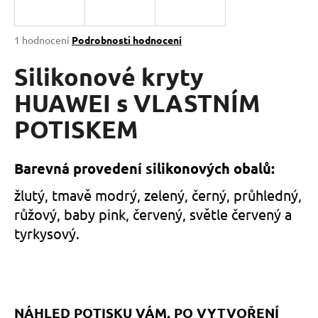
a
j
Průměrné
1 hodnocení
Podrobnosti hodnocení
í
hodnocení
produktu
Silikonové kryty
t
je
?
5,0
HUAWEI s VLASTNÍM
z
POTISKEM
5
hvězdiček.
HLEDAT
Barevná provedení silikonových obalů:
žlutý, tmavě modrý, zelený, černý, průhledný,
růžový, baby pink, červený, světle červený a
D
tyrkysový.
o
p
o
r
u
NÁHLED POTISKU VÁM, PO VYTVOŘENÍ