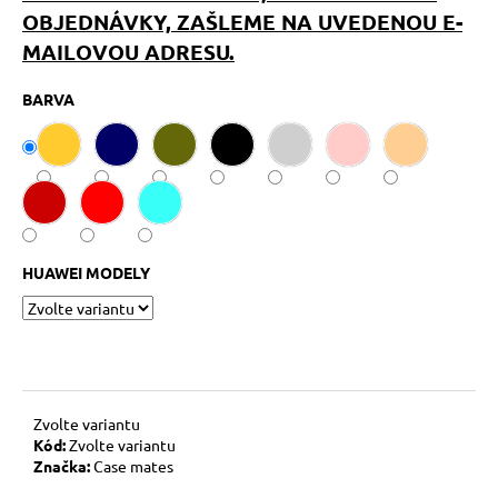
č
OBJEDNÁVKY, ZAŠLEME NA UVEDENOU E-
u
MAILOVOU ADRESU.
j
e
m
BARVA
e
HUAWEI MODELY
Zvolte variantu
Kód:
Zvolte variantu
Značka:
Case mates