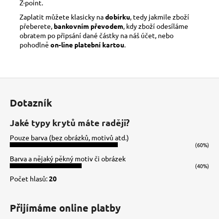
Z-point.
Zaplatit můžete klasicky na
dobírku
, tedy jakmile zboží
přeberete,
bankovním převodem
, kdy zboží odesíláme
obratem po připsání dané částky na náš účet, nebo
pohodlně
on-line platební kartou
.
Z
á
Dotazník
p
a
Jaké typy krytů máte raději?
t
Pouze barva (bez obrázků, motivů atd.)
í
(60%)
Barva a nějaký pěkný motiv či obrázek
(40%)
Počet hlasů:
20
Přijímáme online platby