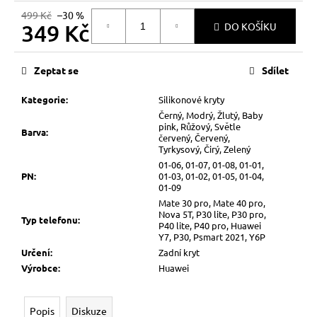
499 Kč
–30 %
349 Kč
DO KOŠÍKU
Měrná
cena:
Zeptat se
Sdílet
Kategorie
:
Silikonové kryty
Černý, Modrý, Žlutý, Baby
pink, Růžový, Světle
Barva
:
červený, Červený,
Tyrkysový, Čirý, Zelený
01-06, 01-07, 01-08, 01-01,
PN
:
01-03, 01-02, 01-05, 01-04,
01-09
Mate 30 pro, Mate 40 pro,
Nova 5T, P30 lite, P30 pro,
Typ telefonu
:
P40 lite, P40 pro, Huawei
Y7, P30, Psmart 2021, Y6P
Určení
:
Zadní kryt
Výrobce
:
Huawei
Popis
Diskuze