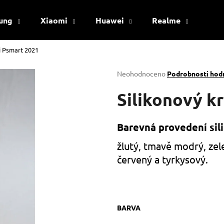
ung
Xiaomi
Huawei
Realme
Viv
i Psmart 2021
Co potřebujete najít?
Průměrné
Neohodnoceno
Podrobnosti hod
hodnocení
produktu
Silikonový k
HLEDAT
je
0,0
z
Barevná provedení sil
5
Doporučujeme
hvězdiček.
žlutý, tmavě modrý, zel
červený a tyrkysový.
BARVA