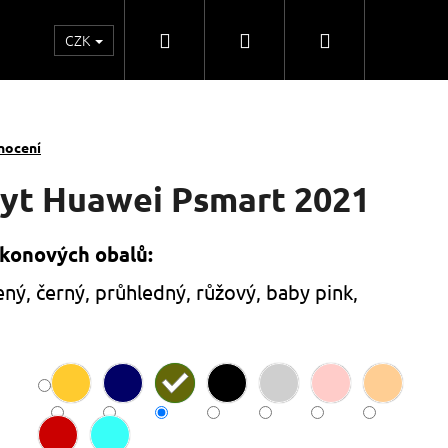
Hledat
Přihlášení
Nákupní
CZK
o
Kontakty
Obchodní spolupráce
Obchodní
košík
nocení
ryt Huawei Psmart 2021
ikonových obalů:
ený, černý, průhledný, růžový, baby pink,