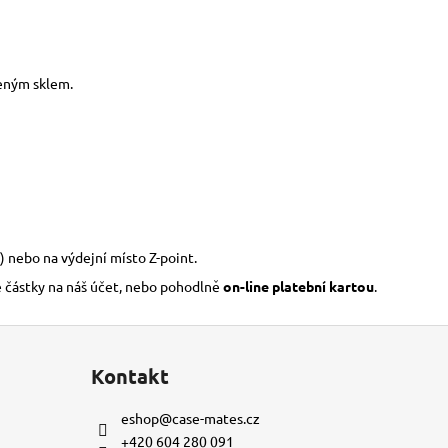
zeným sklem.
) nebo na výdejní místo Z-point.
é částky na náš účet, nebo pohodlně
on-line platební kartou
.
Kontakt
eshop
@
case-mates.cz
+420 604 280 091