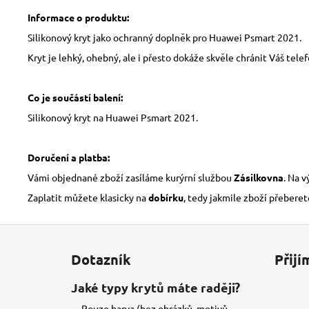
Informace o produktu:
Silikonový kryt jako ochranný doplněk pro Huawei Psmart 2021.
Kryt je lehký, ohebný, ale i přesto dokáže skvěle chránit Váš tele
Co je součástí balení:
Silikonový kryt na Huawei Psmart 2021.
Doručení a platba:
Vámi objednané zboží zasíláme kurýrní službou
Zásilkovna
. Na 
Zaplatit můžete klasicky na
dobírku
, tedy jakmile zboží přeberet
Z
á
Dotazník
Přijí
p
a
Jaké typy krytů máte raději?
t
Pouze barva (bez obrázků, motivů