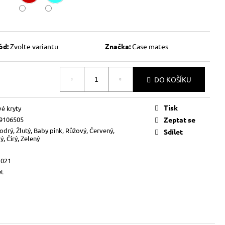
ód:
Zvolte variantu
Značka:
Case mates
DO KOŠÍKU
Tisk
vé kryty
9106505
Zeptat se
odrý, Žlutý, Baby pink, Růžový, Červený,
Sdílet
, Čirý, Zelený
2021
yt