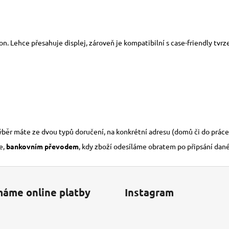
fon. Lehce přesahuje displej, zároveň je kompatibilní s case-friendly tvr
výběr máte ze dvou typů doručení, na konkrétní adresu (domů či do práce
e,
bankovním převodem
, kdy zboží odesíláme obratem po připsání dan
máme online platby
Instagram