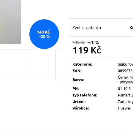
Zvolte variantu
K
149 KČ
–20 %
149 Kč
–20 %
119 Kč
Měrná
cena:
Kategorie
:
Silikono
EAN
:
0859572
Černý, M
Barva
:
Tyrkysový
PN
:
01-10-S
Typ telefonu
:
Psmart 
Určení
:
Zadní kr
Výrobce
:
Huawei