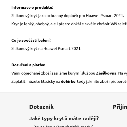
Informace o produktu:
Silikonový kryt jako ochranný doplněk pro Huawei Psmart 2021.
Kryt je lehký, ohebný, ale i přesto dokáže skvěle chránit Váš tele
Co je součástí balení:
Silikonový kryt na Huawei Psmart 2021.
Doručení a platba:
Vámi objednané zboží zasíláme kurýrní službou
Zásilkovna
. Na 
Zaplatit můžete klasicky na
dobírku
, tedy jakmile zboží přeberet
Z
á
Dotazník
Přijí
p
a
Jaké typy krytů máte raději?
t
Pouze barva (bez obrázků, motivů