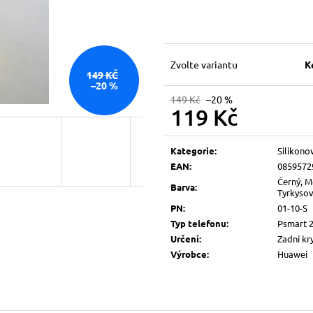
Zvolte variantu
K
149 KČ
–20 %
149 Kč
–20 %
119 Kč
Měrná
cena:
Kategorie
:
Silikono
EAN
:
0859572
Černý, M
Barva
:
Tyrkysový
PN
:
01-10-S
Typ telefonu
:
Psmart 
Určení
:
Zadní kr
Výrobce
:
Huawei