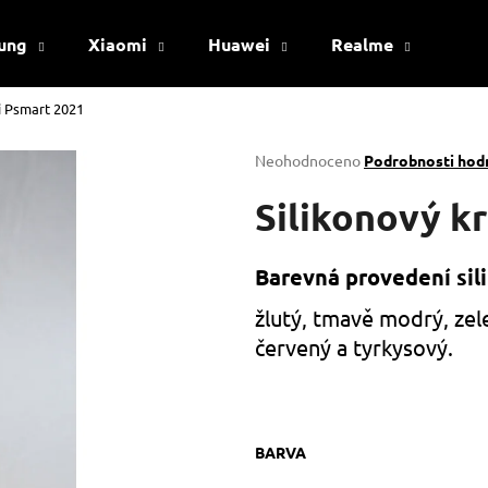
ung
Xiaomi
Huawei
Realme
Viv
i Psmart 2021
Co potřebujete najít?
Průměrné
Neohodnoceno
Podrobnosti hod
hodnocení
produktu
Silikonový k
HLEDAT
je
0,0
z
Barevná provedení sil
5
Doporučujeme
hvězdiček.
žlutý, tmavě modrý, zel
červený a tyrkysový.
BARVA