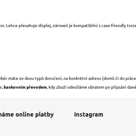
fon. Lehce přesahuje displej, zároveň je kompatibilní s case-friendly tvr
výběr máte ze dvou typů doručení, na konkrétní adresu (domů či do práce
e,
bankovním převodem
, kdy zboží odesíláme obratem po připsání dan
máme online platby
Instagram