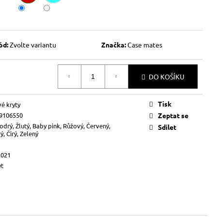
ód:
Zvolte variantu
Značka:
Case mates
DO KOŠÍKU
Tisk
vé kryty
9106550
Zeptat se
odrý, Žlutý, Baby pink, Růžový, Červený,
Sdílet
, Čirý, Zelený
2021
yt