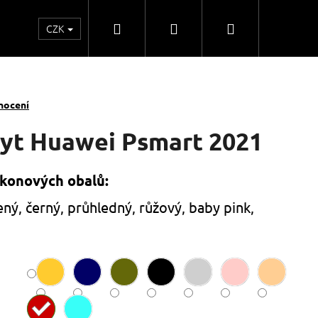
Hledat
Přihlášení
Nákupní
CZK
o
Kontakty
Obchodní spolupráce
Obchodní
košík
nocení
ryt Huawei Psmart 2021
ikonových obalů:
ený, černý, průhledný, růžový, baby pink,