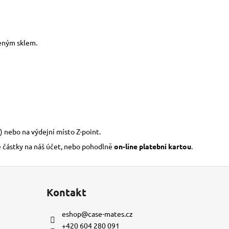
zeným sklem.
) nebo na výdejní místo Z-point.
é částky na náš účet, nebo pohodlně
on-line platební kartou
.
Kontakt
eshop
@
case-mates.cz
+420 604 280 091