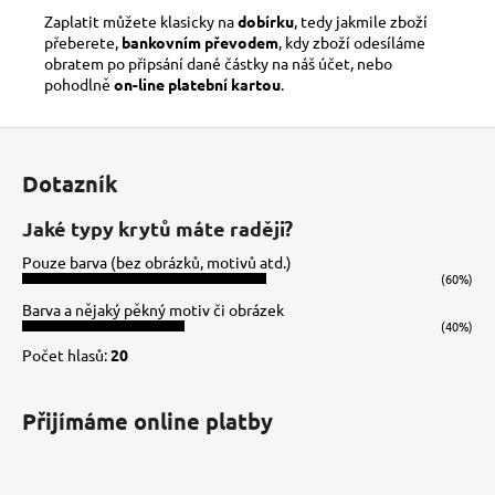
Zaplatit můžete klasicky na
dobírku
, tedy jakmile zboží
přeberete,
bankovním převodem
, kdy zboží odesíláme
obratem po připsání dané částky na náš účet, nebo
pohodlně
on-line platební kartou
.
Z
á
Dotazník
p
a
Jaké typy krytů máte raději?
t
Pouze barva (bez obrázků, motivů atd.)
í
(60%)
Barva a nějaký pěkný motiv či obrázek
(40%)
Počet hlasů:
20
Přijímáme online platby