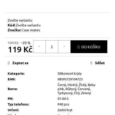
č
u
j
e
Zvolte variantu
m
Kód:
Zvolte variantu
e
Značka:
Case mates
149 Kč
–20 %
119 Kč
DO KOŠÍKU
Měrná
cena:
Zeptat se
Sdílet
Kategorie
:
Silikonové kryty
EAN
:
08595729104723
Černý, Modrý, Žlutý, Baby
Barva
:
pink, Růžový, Červený,
Tyrkysový, Čirý, Zelený
PN
:
01-04-S
Typ telefonu
:
P40 pro
Určení
:
Zadní kryt