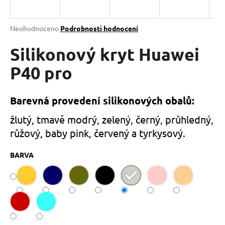
a
j
Průměrné
Neohodnoceno
Podrobnosti hodnocení
í
hodnocení
produktu
Silikonový kryt Huawei
t
je
?
0,0
P40 pro
z
5
hvězdiček.
Barevná provedení silikonových obalů:
HLEDAT
žlutý, tmavě modrý, zelený, černý, průhledný,
růžový, baby pink, červený a tyrkysový.
BARVA
D
o
p
o
r
u