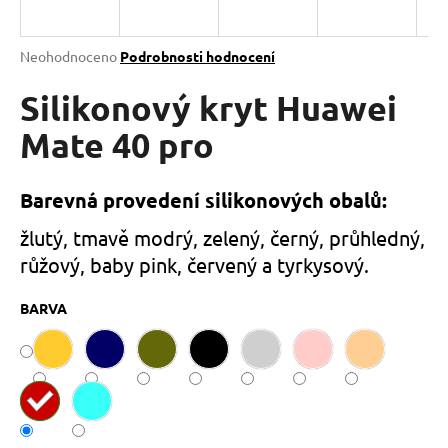
a
j
Průměrné
Neohodnoceno
Podrobnosti hodnocení
í
hodnocení
produktu
Silikonový kryt Huawei
t
je
?
0,0
Mate 40 pro
z
5
hvězdiček.
Barevná provedení silikonových obalů:
HLEDAT
žlutý, tmavě modrý, zelený, černý, průhledný,
růžový, baby pink, červený a tyrkysový.
BARVA
D
o
p
o
r
u