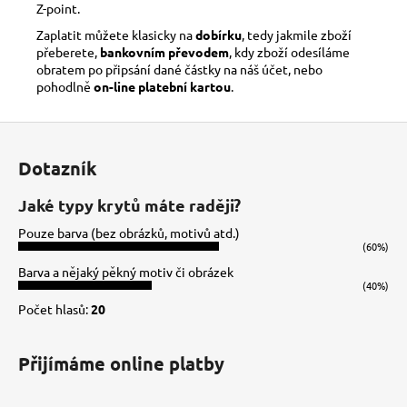
Z-point.
Zaplatit můžete klasicky na
dobírku
, tedy jakmile zboží
přeberete,
bankovním převodem
, kdy zboží odesíláme
obratem po připsání dané částky na náš účet, nebo
pohodlně
on-line platební kartou
.
Z
á
Dotazník
p
a
Jaké typy krytů máte raději?
t
Pouze barva (bez obrázků, motivů atd.)
í
(60%)
Barva a nějaký pěkný motiv či obrázek
(40%)
Počet hlasů:
20
Přijímáme online platby