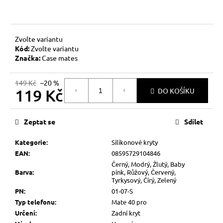
č
u
j
e
Zvolte variantu
m
Kód:
Zvolte variantu
e
Značka:
Case mates
149 Kč
–20 %
119 Kč
DO KOŠÍKU
Měrná
cena:
Zeptat se
Sdílet
Kategorie
:
Silikonové kryty
EAN
:
08595729104846
Černý, Modrý, Žlutý, Baby
Barva
:
pink, Růžový, Červený,
Tyrkysový, Čirý, Zelený
PN
:
01-07-S
Typ telefonu
:
Mate 40 pro
Určení
:
Zadní kryt