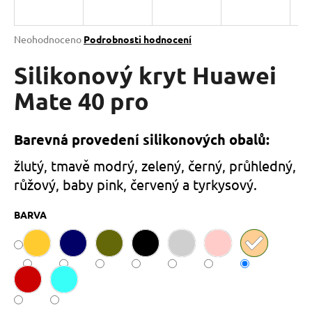
a
j
Průměrné
Neohodnoceno
Podrobnosti hodnocení
í
hodnocení
produktu
Silikonový kryt Huawei
t
je
?
0,0
Mate 40 pro
z
5
hvězdiček.
Barevná provedení silikonových obalů:
HLEDAT
žlutý, tmavě modrý, zelený, černý, průhledný,
růžový, baby pink, červený a tyrkysový.
BARVA
D
o
p
o
r
u