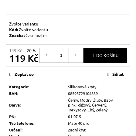
č
u
j
e
Zvolte variantu
m
Kód:
Zvolte variantu
e
Značka:
Case mates
149 Kč
–20 %
119 Kč
DO KOŠÍKU
Měrná
cena:
Zeptat se
Sdílet
Kategorie
:
Silikonové kryty
EAN
:
08595729104839
Černý, Modrý, Žlutý, Baby
Barva
:
pink, Růžový, Červený,
Tyrkysový, Čirý, Zelený
PN
:
01-07-S
Typ telefonu
:
Mate 40 pro
Určení
:
Zadní kryt