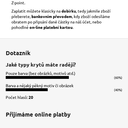
Z-point.
Zaplatit můžete klasicky na
dobírku
, tedy jakmile zboží
přeberete,
bankovním převodem
, kdy zboží odesíláme
obratem po připsání dané částky na náš účet, nebo
pohodlně
on-line platební kartou
.
Z
á
Dotazník
p
a
Jaké typy krytů máte raději?
t
Pouze barva (bez obrázků, motivů atd.)
í
(60%)
Barva a nějaký pěkný motiv či obrázek
(40%)
Počet hlasů:
20
Přijímáme online platby