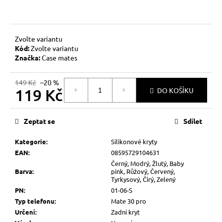
č
u
j
e
Zvolte variantu
m
Kód:
Zvolte variantu
e
Značka:
Case mates
149 Kč
–20 %
119 Kč
DO KOŠÍKU
Měrná
cena:
Zeptat se
Sdílet
Kategorie
:
Silikonové kryty
EAN
:
08595729104631
Černý, Modrý, Žlutý, Baby
Barva
:
pink, Růžový, Červený,
Tyrkysový, Čirý, Zelený
PN
:
01-06-S
Typ telefonu
:
Mate 30 pro
Určení
:
Zadní kryt