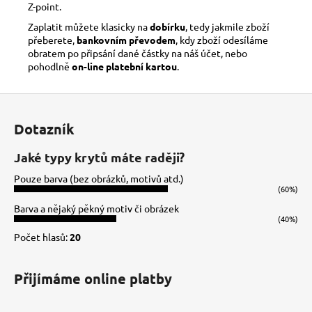
Z-point.
Zaplatit můžete klasicky na
dobírku
, tedy jakmile zboží
přeberete,
bankovním převodem
, kdy zboží odesíláme
obratem po připsání dané částky na náš účet, nebo
pohodlně
on-line platební kartou
.
Z
á
Dotazník
p
a
Jaké typy krytů máte raději?
t
Pouze barva (bez obrázků, motivů atd.)
í
(60%)
Barva a nějaký pěkný motiv či obrázek
(40%)
Počet hlasů:
20
Přijímáme online platby