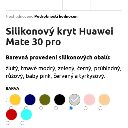
a
j
Průměrné
Neohodnoceno
Podrobnosti hodnocení
í
hodnocení
produktu
Silikonový kryt Huawei
t
je
?
0,0
Mate 30 pro
z
5
hvězdiček.
Barevná provedení silikonových obalů:
HLEDAT
žlutý, tmavě modrý, zelený, černý, průhledný,
růžový, baby pink, červený a tyrkysový.
BARVA
D
o
p
o
r
u