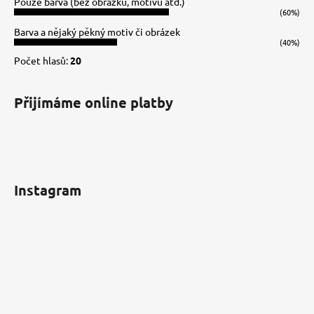
Pouze barva (bez obrázků, motivů atd.)
í
(60%)
Barva a nějaký pěkný motiv či obrázek
(40%)
Počet hlasů:
20
Přijímáme online platby
Instagram