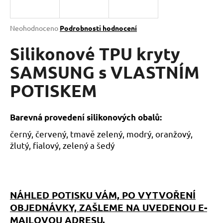
a
j
Průměrné
Neohodnoceno
Podrobnosti hodnocení
í
hodnocení
produktu
Silikonové TPU kryty
t
je
?
0,0
SAMSUNG s VLASTNÍM
z
POTISKEM
5
hvězdiček.
HLEDAT
Barevná provedení silikonových obalů:
černý, červený, tmavě zelený, modrý, oranžový,
žlutý, fialový, zelený a šedý
D
o
p
o
NÁHLED POTISKU VÁM, PO VYTVOŘENÍ
r
OBJEDNÁVKY, ZAŠLEME NA UVEDENOU E-
u
MAILOVOU ADRESU.