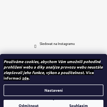
Sledovat na Instagramu
Kontakt
Používáme cookies, abychom Vám umožnili pohodlné
prohlížení webu a díky analýze provozu webu neustále
eshop
@
case-mates.cz
zlepšovali jeho funkce, výkon a použitelnost.
Více
+420 604 280 091
informací
zde
.
Case.mates
case.mates
Nastavení
Vytvořil Shoptet
Odmítnout
Souhlasím
Copyright 2026
case-mates.cz
. Všechna práva vyhrazena.