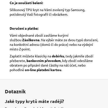
Co je součástí balení:
Silikonový TPU kryt na Vámi zvolený typ Samsung,
potisknutý Vaší fotografií či obrázkem.
Doručení a platba:
Vámi objednané zboží zasíláme kurýrní
službou
Zásilkovna
. Na výběr máte ze dvou typů doručení,
na konkrétní adresu (domů či do práce) nebo na výdejní
místo Z-point.
Zaplatit můžete klasicky na
dobírku
, tedy jakmile zboží
přeberete,
bankovním převodem
, kdy zboží odesíláme
obratem po připsání dané částky na náš účet, nebo
pohodlně
on-line platební kartou
.
Z
á
Dotazník
p
a
Jaké typy krytů máte raději?
t