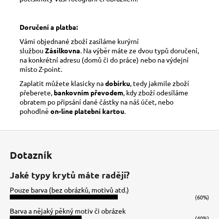
Doručení a platba:
Vámi objednané zboží zasíláme kurýrní
službou
Zásilkovna
. Na výběr máte ze dvou typů doručení,
na konkrétní adresu (domů či do práce) nebo na výdejní
místo Z-point.
Zaplatit můžete klasicky na
dobírku
, tedy jakmile zboží
přeberete,
bankovním převodem
, kdy zboží odesíláme
obratem po připsání dané částky na náš účet, nebo
pohodlně
on-line platební kartou
.
Z
á
Dotazník
p
a
Jaké typy krytů máte raději?
t
Pouze barva (bez obrázků, motivů atd.)
í
(60%)
Barva a nějaký pěkný motiv či obrázek
(40%)