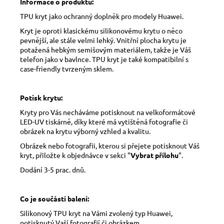
Informace o produktu:
TPU kryt jako ochranný doplněk pro modely Huawei.
Kryt je oproti klasickému silikonovému krytu o něco
pevnější, ale stále velmi lehký. Vnitřní plocha krytu je
potažená hebkým semišovým materiálem, takže je Váš
telefon jako v bavlnce. TPU kryt je také kompatibilní s
case-friendly tvrzeným sklem.
Potisk krytu:
Kryty pro Vás necháváme potisknout na velkoformátové
LED-UV tiskárně, díky které má vytištěná fotografie či
obrázek na krytu výborný vzhled a kvalitu.
Obrázek nebo fotografii, kterou si přejete potisknout Váš
kryt, přiložte k objednávce v sekci "
Vybrat přílohu
".
Dodání 3-5 prac. dnů.
Co je součástí balení:
Silikonový TPU kryt na Vámi zvolený typ Huawei,
potisknutý Vaší fotografií či obrázkem.