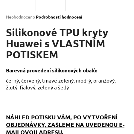
a
j
Průměrné
Neohodnoceno
Podrobnosti hodnocení
í
hodnocení
produktu
Silikonové TPU kryty
t
je
?
0,0
Huawei s VLASTNÍM
z
POTISKEM
5
hvězdiček.
HLEDAT
Barevná provedení silikonových obalů:
černý, červený, tmavě zelený, modrý, oranžový,
žlutý, fialový, zelený a šedý
D
o
p
o
NÁHLED POTISKU VÁM, PO VYTVOŘENÍ
r
OBJEDNÁVKY, ZAŠLEME NA UVEDENOU E-
u
MAILOVOU ADRESU.