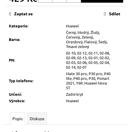
Měrná
cena:
Zeptat se
Sdílet
Kategorie
:
Huawei
Černý, Modrý, Žlutý,
Červený, Zelený,
Barva
:
Oranžový, Fialový, Šedý,
Tmavě zelený
02-10, 02-12, 02-11, 02-08,
02-09, 02-13, 02-01, 02-02,
PN
:
02-03, 02-06, 02-05, 02-04,
02-14, 02-07
Mate 30 pro, P30 pro, P40
lite, P40 pro, P30, Psmart
Typ telefonu
:
2021, Y6P, Huawei Nova
5T
Určení
:
Zadní kryt
Výrobce
:
Huawei
Popis
Diskuze