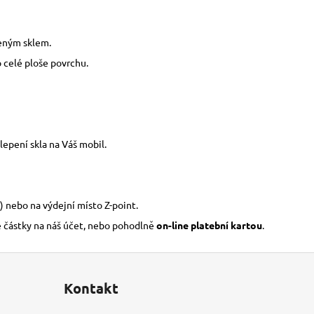
zeným sklem.
o celé ploše povrchu.
epení skla na Váš mobil.
) nebo na výdejní místo Z-point.
é částky na náš účet, nebo pohodlně
on-line platební kartou
.
Kontakt