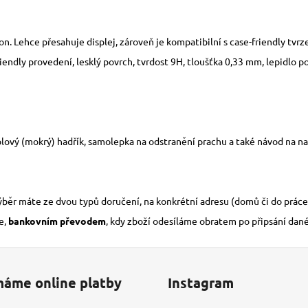
fon. Lehce přesahuje displej, zároveň je kompatibilní s case-friendly tvr
endly provedení, lesklý povrch, tvrdost 9H, tloušťka 0,33 mm, lepidlo p
lový (mokrý) hadřík, samolepka na odstranění prachu a také návod na nal
výběr máte ze dvou typů doručení, na konkrétní adresu (domů či do práce
e,
bankovním převodem
, kdy zboží odesíláme obratem po připsání dan
máme online platby
Instagram