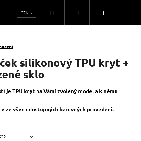
Hledat
Přihlášení
Nákupní
CZK
o
Kontakty
Obchodní spolupráce
Obchodní
košík
nocení
ček silikonový TPU kryt +
zené sklo
stí je TPU kryt na Vámi zvolený model a k němu
e ze všech dostupných barevných provedení.