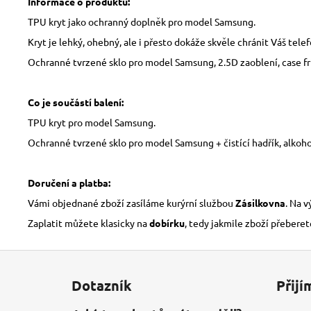
Informace o produktu:
TPU kryt jako ochranný doplněk pro model Samsung.
Kryt je lehký, ohebný, ale i přesto dokáže skvěle chránit Váš tele
Ochranné tvrzené sklo pro model Samsung, 2.5D zaoblení, case fri
Co je součástí balení:
TPU kryt pro model Samsung.
Ochranné tvrzené sklo pro model Samsung + čistící hadřík, alkoho
Doručení a platba:
Vámi objednané zboží zasíláme kurýrní službou
Zásilkovna
. Na 
Zaplatit můžete klasicky na
dobírku
, tedy jakmile zboží přeberet
Z
á
Dotazník
Přijí
p