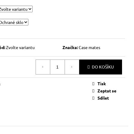
ód:
Zvolte variantu
Značka:
Case mates
DO KOŠÍKU
Tisk
g
Zeptat se
Sdílet