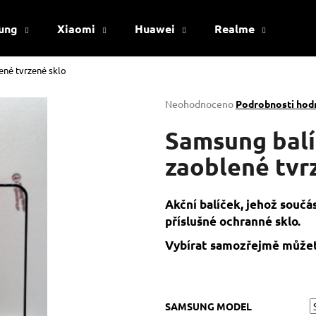
ung
Xiaomi
Huawei
Realme
Viv
ené tvrzené sklo
Co potřebujete najít?
Průměrné
Neohodnoceno
Podrobnosti hod
hodnocení
produktu
Samsung balí
HLEDAT
je
0,0
zaoblené tvr
z
5
Doporučujeme
hvězdiček.
Akční balíček, jehož součá
příslušné ochranné sklo.
Vybírat samozřejmě můžet
SAMSUNG MODEL