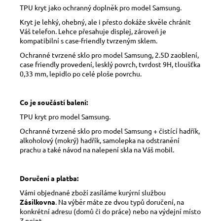
TPU kryt jako ochranný doplněk pro model Samsung.
Kryt je lehký, ohebný, ale i přesto dokáže skvěle chránit
Váš telefon. Lehce přesahuje displej, zároveň je
kompatibilní s case-friendly tvrzeným sklem.
Ochranné tvrzené sklo pro model Samsung, 2.5D zaoblení,
case friendly provedení, lesklý povrch, tvrdost 9H, tloušťka
0,33 mm, lepidlo po celé ploše povrchu.
Co je součástí balení:
TPU kryt pro model Samsung.
Ochranné tvrzené sklo pro model Samsung + čistící hadřík,
alkoholový (mokrý) hadřík, samolepka na odstranění
prachu a také návod na nalepení skla na Váš mobil.
Doručení a platba:
Vámi objednané zboží zasíláme kurýrní službou
Zásilkovna
. Na výběr máte ze dvou typů doručení, na
konkrétní adresu (domů či do práce) nebo na výdejní místo
Z-point.