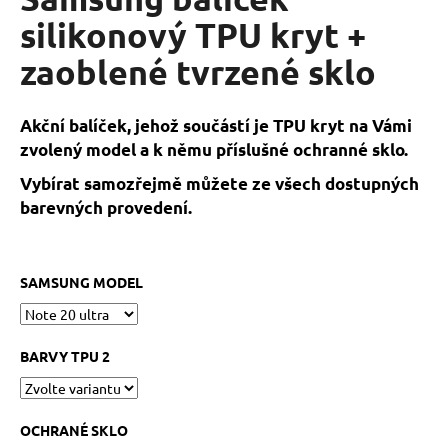
je
a
0,0
silikonový TPU kryt +
z
j
zaoblené tvrzené sklo
5
í
hvězdiček.
t
?
Akční balíček, jehož součástí je TPU kryt na Vámi
zvolený model a k němu příslušné ochranné sklo.
Vybírat samozřejmě můžete ze všech dostupných
barevných provedení.
HLEDAT
SAMSUNG MODEL
D
o
BARVY TPU 2
p
o
r
u
OCHRANÉ SKLO