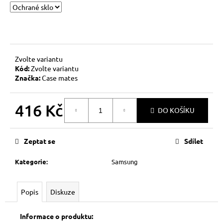
č
u
j
e
m
e
Zvolte variantu
Kód:
Zvolte variantu
Značka:
Case mates
416 Kč
DO KOŠÍKU
Měrná
cena:
Zeptat se
Sdílet
Kategorie
:
Samsung
Popis
Diskuze
Informace o produktu: