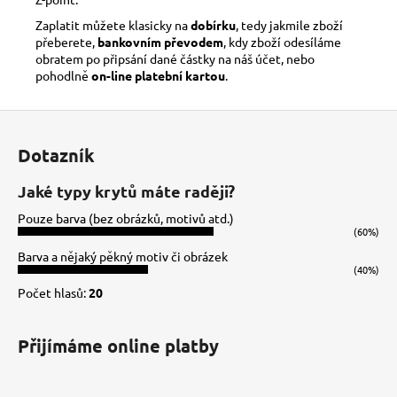
Zaplatit můžete klasicky na
dobírku
, tedy jakmile zboží
přeberete,
bankovním převodem
, kdy zboží odesíláme
obratem po připsání dané částky na náš účet, nebo
pohodlně
on-line platební kartou
.
Z
á
Dotazník
p
a
Jaké typy krytů máte raději?
t
Pouze barva (bez obrázků, motivů atd.)
í
(60%)
Barva a nějaký pěkný motiv či obrázek
(40%)
Počet hlasů:
20
Přijímáme online platby