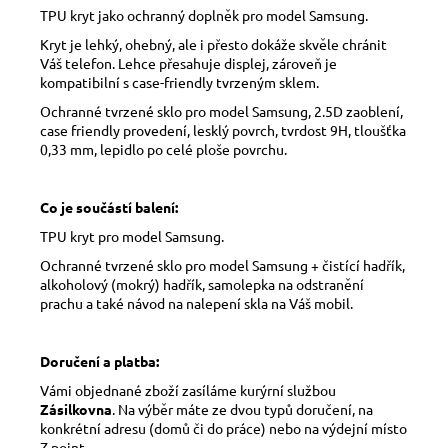
TPU kryt jako ochranný doplněk pro model Samsung.
Kryt je lehký, ohebný, ale i přesto dokáže skvěle chránit
Váš telefon. Lehce přesahuje displej, zároveň je
kompatibilní s case-friendly tvrzeným sklem.
Ochranné tvrzené sklo pro model Samsung, 2.5D zaoblení,
case friendly provedení, lesklý povrch, tvrdost 9H, tloušťka
0,33 mm, lepidlo po celé ploše povrchu.
Co je součástí balení:
TPU kryt pro model Samsung.
Ochranné tvrzené sklo pro model Samsung + čistící hadřík,
alkoholový (mokrý) hadřík, samolepka na odstranění
prachu a také návod na nalepení skla na Váš mobil.
Doručení a platba:
Vámi objednané zboží zasíláme kurýrní službou
Zásilkovna
. Na výběr máte ze dvou typů doručení, na
konkrétní adresu (domů či do práce) nebo na výdejní místo
Z-point.