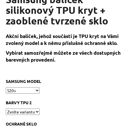
je
a
0,0
silikonový TPU kryt +
z
j
zaoblené tvrzené sklo
5
í
hvězdiček.
t
?
Akční balíček, jehož součástí je TPU kryt na Vámi
zvolený model a k němu příslušné ochranné sklo.
Vybírat samozřejmě můžete ze všech dostupných
barevných provedení.
HLEDAT
SAMSUNG MODEL
D
o
BARVY TPU 2
p
o
r
u
OCHRANÉ SKLO