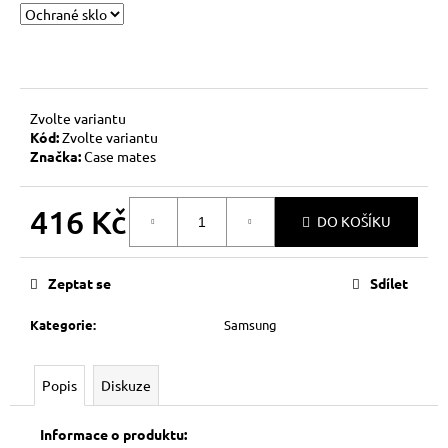
č
u
j
e
m
e
Zvolte variantu
Kód:
Zvolte variantu
Značka:
Case mates
416 Kč
DO KOŠÍKU
Měrná
cena:
Zeptat se
Sdílet
Kategorie
:
Samsung
Popis
Diskuze
Informace o produktu: