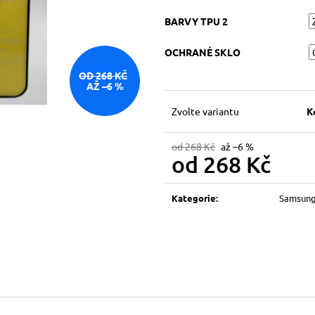
BARVY TPU 2
OCHRANÉ SKLO
OD 268 KČ
AŽ –6 %
Zvolte variantu
K
od 268 Kč
až –6 %
od
268 Kč
Měrná
cena:
Kategorie
:
Samsun