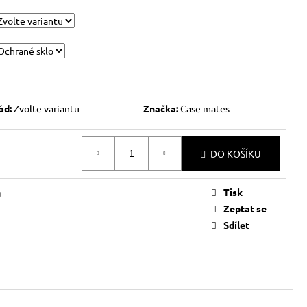
ód:
Zvolte variantu
Značka:
Case mates
DO KOŠÍKU
Tisk
g
Zeptat se
Sdílet