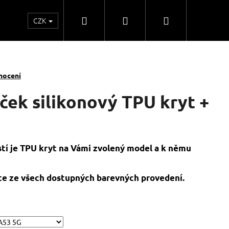
Hledat
Přihlášení
Nákupní
CZK
o
Kontakty
Obchodní spolupráce
Obchodní
košík
nocení
ček silikonový TPU kryt +
stí je TPU kryt na Vámi zvolený model a k němu
e ze všech dostupných barevných provedení.