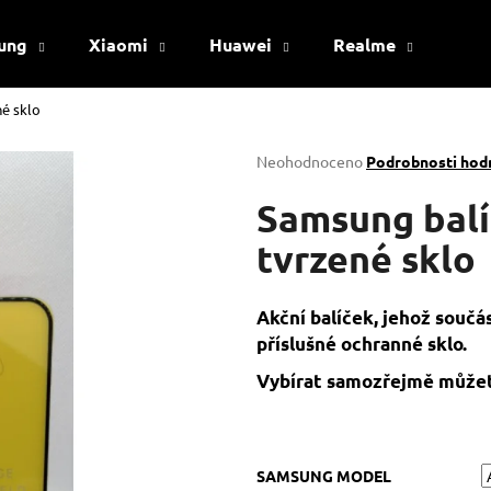
ung
Xiaomi
Huawei
Realme
Viv
né sklo
Co potřebujete najít?
Průměrné
Neohodnoceno
Podrobnosti hod
hodnocení
produktu
Samsung balí
HLEDAT
je
0,0
tvrzené sklo
z
5
Doporučujeme
hvězdiček.
Akční balíček, jehož součá
příslušné ochranné sklo.
Vybírat samozřejmě můžet
SAMSUNG MODEL