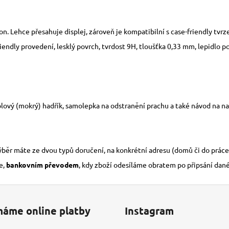
fon. Lehce přesahuje displej, zároveň je kompatibilní s case-friendly tvr
endly provedení, lesklý povrch, tvrdost 9H, tloušťka 0,33 mm, lepidlo p
lový (mokrý) hadřík, samolepka na odstranění prachu a také návod na nal
výběr máte ze dvou typů doručení, na konkrétní adresu (domů či do práce
e,
bankovním převodem
, kdy zboží odesíláme obratem po připsání dan
máme online platby
Instagram