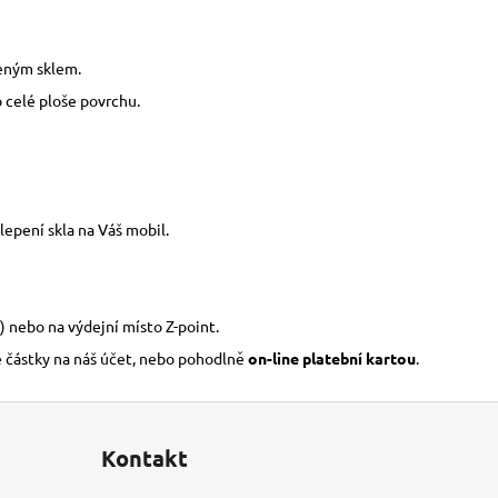
zeným sklem.
o celé ploše povrchu.
epení skla na Váš mobil.
) nebo na výdejní místo Z-point.
é částky na náš účet, nebo pohodlně
on-line platební kartou
.
Kontakt