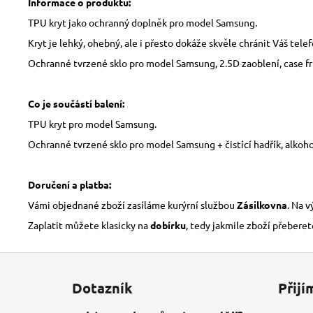
Informace o produktu:
TPU kryt jako ochranný doplněk pro model Samsung.
Kryt je lehký, ohebný, ale i přesto dokáže skvěle chránit Váš tele
Ochranné tvrzené sklo pro model Samsung, 2.5D zaoblení, case fri
Co je součástí balení:
TPU kryt pro model Samsung.
Ochranné tvrzené sklo pro model Samsung + čistící hadřík, alkoho
Doručení a platba:
Vámi objednané zboží zasíláme kurýrní službou
Zásilkovna
. Na 
Zaplatit můžete klasicky na
dobírku
, tedy jakmile zboží přeberet
Z
á
Dotazník
Přijí
p