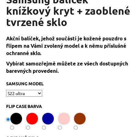
je
a
0,0
knížkový kryt + zaoblené
z
j
tvrzené sklo
5
í
hvězdiček.
t
?
Akční balíček, jehož součástí je kožené pouzdro s
flipem na Vámi zvolený model a k němu příslušné
ochranné sklo.
Vybírat samozřejmě můžete ze všech dostupných
barevných provedení.
HLEDAT
SAMSUNG MODEL
D
o
FLIP CASE BARVA
p
o
r
u