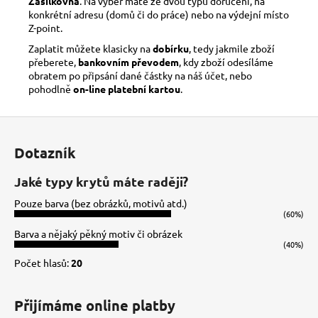
Zásilkovna
. Na výběr máte ze dvou typů doručení, na
konkrétní adresu (domů či do práce) nebo na výdejní místo
Z-point.
Zaplatit můžete klasicky na
dobírku
, tedy jakmile zboží
přeberete,
bankovním převodem
, kdy zboží odesíláme
obratem po připsání dané částky na náš účet, nebo
pohodlně
on-line platební kartou
.
Z
á
Dotazník
p
a
Jaké typy krytů máte raději?
t
Pouze barva (bez obrázků, motivů atd.)
í
(60%)
Barva a nějaký pěkný motiv či obrázek
(40%)
Počet hlasů:
20
Přijímáme online platby