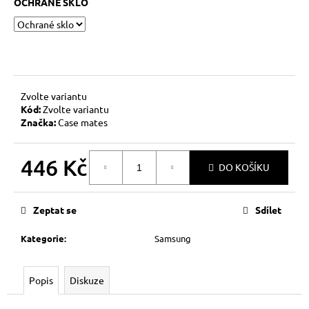
č
OCHRANÉ SKLO
u
j
e
m
e
Zvolte variantu
Kód:
Zvolte variantu
Značka:
Case mates
446 Kč
DO KOŠÍKU
Měrná
cena:
Zeptat se
Sdílet
Kategorie
:
Samsung
Popis
Diskuze