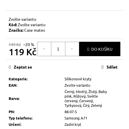
č
u
j
e
Zvolte variantu
Kód:
Zvolte variantu
m
Značka:
Case mates
e
149 Kč
–20 %
119 Kč
DO KOŠÍKU
Měrná
cena:
Zeptat se
Sdílet
Kategorie
:
Silikonové kryty
EAN
:
Zvolte variantu
Černý, Modrý, Žlutý, Baby
pink, Růžový, Světle
Barva
:
červený, Červený,
Tyrkysový, Čirý, Zelený
PN
:
88-07-S
Typ telefonu
:
Samsung A71
Určení
:
Zadní kryt