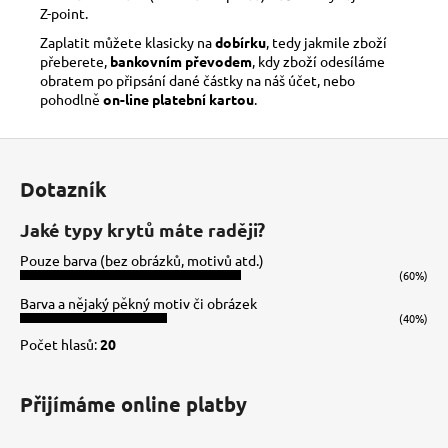
Z-point.
Zaplatit můžete klasicky na
dobírku
, tedy jakmile zboží
přeberete,
bankovním převodem
, kdy zboží odesíláme
obratem po připsání dané částky na náš účet, nebo
pohodlně
on-line platební kartou
.
Z
á
Dotazník
p
a
Jaké typy krytů máte raději?
t
Pouze barva (bez obrázků, motivů atd.)
í
(60%)
Barva a nějaký pěkný motiv či obrázek
(40%)
Počet hlasů:
20
Přijímáme online platby