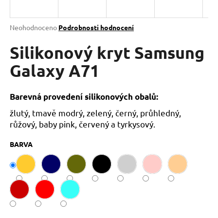
a
j
Průměrné
Neohodnoceno
Podrobnosti hodnocení
í
hodnocení
produktu
Silikonový kryt Samsung
t
je
?
0,0
Galaxy A71
z
5
hvězdiček.
Barevná provedení silikonových obalů:
žlutý, tmavě modrý, zelený, černý, průhledný,
HLEDAT
růžový, baby pink, červený a tyrkysový.
BARVA
D
o
p
o
r
u