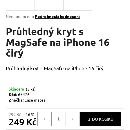
a
j
Průměrné
Neohodnoceno
Podrobnosti hodnocení
í
hodnocení
produktu
Průhledný kryt s
t
je
?
0,0
MagSafe na iPhone 16
z
čirý
5
hvězdiček.
HLEDAT
Průhledný kryt s MagSafe na iPhone 16 čirý
Skladem
(2 ks)
D
Kód:
65476
o
Značka:
Case mates
p
o
299 Kč
–16 %
r
249 Kč
DO KOŠÍKU
u
Měrná