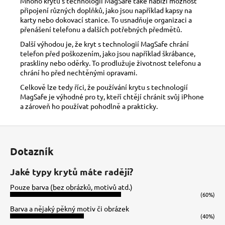
Mnoho krytů s technologií MagSafe také nabízí možnost
připojení různých doplňků, jako jsou například kapsy na
karty nebo dokovací stanice. To usnadňuje organizaci a
přenášení telefonu a dalších potřebných předmětů.
Další výhodou je, že kryt s technologií MagSafe chrání
telefon před poškozením, jako jsou například škrábance,
praskliny nebo oděrky. To prodlužuje životnost telefonu a
chrání ho před nechtěnými opravami.
Celkově lze tedy říci, že používání krytu s technologií
MagSafe je výhodné pro ty, kteří chtějí chránit svůj iPhone
a zároveň ho používat pohodlně a prakticky.
Z
á
Dotazník
p
a
Jaké typy krytů máte raději?
t
Pouze barva (bez obrázků, motivů atd.)
í
(60%)
Barva a nějaký pěkný motiv či obrázek
(40%)