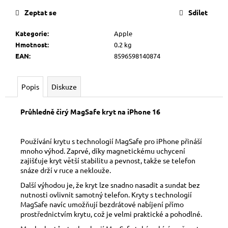
č
cena:
u
Zeptat se
Sdílet
j
e
Kategorie
:
Apple
m
Hmotnost
:
0.2 kg
e
EAN
:
8596598140874
Popis
Diskuze
Průhledně čirý MagSafe kryt na iPhone 16
Používání krytu s technologií MagSafe pro iPhone přináší
mnoho výhod. Zaprvé, díky magnetickému uchycení
zajišťuje kryt větší stabilitu a pevnost, takže se telefon
snáze drží v ruce a neklouže.
Další výhodou je, že kryt lze snadno nasadit a sundat bez
nutnosti ovlivnit samotný telefon. Kryty s technologií
MagSafe navíc umožňují bezdrátové nabíjení přímo
prostřednictvím krytu, což je velmi praktické a pohodlné.