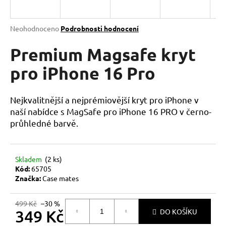
a
j
Průměrné
Neohodnoceno
Podrobnosti hodnocení
í
hodnocení
produktu
Premium Magsafe kryt
t
je
?
0,0
pro iPhone 16 Pro
z
5
hvězdiček.
Nejkvalitnější a nejprémiovější kryt pro iPhone v
naší nabídce s MagSafe pro iPhone 16 PRO v černo-
HLEDAT
průhledné barvě.
Skladem
(2 ks)
D
Kód:
65705
o
Značka:
Case mates
p
o
499 Kč
–30 %
r
349 Kč
DO KOŠÍKU
u