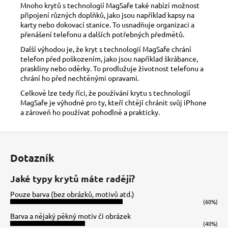
Mnoho krytů s technologií MagSafe také nabízí možnost
připojení různých doplňků, jako jsou například kapsy na
karty nebo dokovací stanice. To usnadňuje organizaci a
přenášení telefonu a dalších potřebných předmětů.
Další výhodou je, že kryt s technologií MagSafe chrání
telefon před poškozením, jako jsou například škrábance,
praskliny nebo oděrky. To prodlužuje životnost telefonu a
chrání ho před nechtěnými opravami.
Celkově lze tedy říci, že používání krytu s technologií
MagSafe je výhodné pro ty, kteří chtějí chránit svůj iPhone
a zároveň ho používat pohodlně a prakticky.
Z
á
Dotazník
p
a
Jaké typy krytů máte raději?
t
Pouze barva (bez obrázků, motivů atd.)
í
(60%)
Barva a nějaký pěkný motiv či obrázek
(40%)