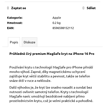
č
Měrná
u
cena:
Zeptat se
Sdílet
j
e
Kategorie
:
Apple
m
Hmotnost
:
0.2 kg
e
EAN
:
8596598152112
Popis
Diskuze
Průhledně čirý premium MagSafe kryt na iPhone 16 Pro
Používání krytu s technologií MagSafe pro iPhone přináší
mnoho výhod. Zaprvé, díky magnetickému uchycení
zajišťuje kryt větší stabilitu a pevnost, takže se telefon
snáze drží v ruce a neklouže.
Další výhodou je, že kryt lze snadno nasadit a sundat bez
nutnosti ovlivnit samotný telefon. Kryty s technologií
MagSafe navíc umožňují bezdrátové nabíjení přímo
prostřednictvím krytu, což je velmi praktické a pohodlné.