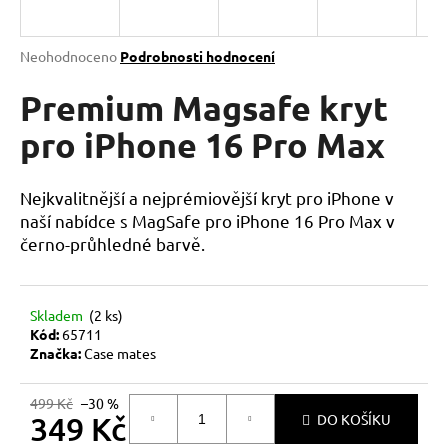
a
j
Průměrné
Neohodnoceno
Podrobnosti hodnocení
í
hodnocení
produktu
Premium Magsafe kryt
t
je
?
0,0
pro iPhone 16 Pro Max
z
5
hvězdiček.
Nejkvalitnější a nejprémiovější kryt pro iPhone v
naší nabídce s MagSafe pro iPhone 16 Pro Max v
HLEDAT
černo-průhledné barvě.
Skladem
(2 ks)
D
Kód:
65711
o
Značka:
Case mates
p
o
499 Kč
–30 %
r
349 Kč
DO KOŠÍKU
u