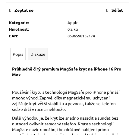
č
Měrná
u
cena:
Zeptat se
Sdílet
j
e
Kategorie
:
Apple
m
Hmotnost
:
0.2 kg
e
EAN
:
8596598152174
Popis
Diskuze
Průhledně čirý premium MagSafe kryt na iPhone 16 Pro
Max
Používání krytu s technologií MagSafe pro iPhone přináší
mnoho výhod. Zaprvé, díky magnetickému uchycení
zajišťuje kryt větší stabilitu a pevnost, takže se telefon
snáze drží v ruce a neklouže.
Další výhodou je, že kryt lze snadno nasadit a sundat bez
nutnosti ovlivnit samotný telefon. Kryty s technologií
MagSafe navíc umožňují bezdrátové nabíjení přímo
prostřednictvím krytu, což je velmi praktické a pohodlné.