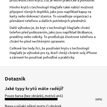
Mnoho krytů s technologií MagSafe také nabízí možnost
připojení různých doplňků, jako jsou například kapsy na
karty nebo dokovací stanice. To usnadňuje organizaci a
přenášení telefonu a dalších potřebných předmětů.
Další výhodou je, že kryt s technologií MagSafe chrání
telefon před poškozením, jako jsou například škrábance,
praskliny nebo oděrky. To prodlužuje životnost telefonu a
chrání ho před nechtěnými opravami.
Celkově lze tedy říci, že používání krytu s technologií
MagSafe je výhodné pro ty, kteří chtějí chránit svůj iPhone
a zároveň ho používat pohodlně a prakticky.
Z
á
Dotazník
p
a
Jaké typy krytů máte raději?
t
Pouze barva (bez obrázků, motivů atd.)
í
(60%)
Barva a nějaký pěkný motiv či obrázek